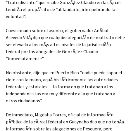
“trato distinto” que recibe GonzÃ¡lez Claudio en la cÃ¡rcel
tendrÃ­a el propÃ³sito de “ablandarlo, irle quebrando la
voluntad”.
Cuestionado sobre el asunto, el gobernador AnÃ­bal
Acevedo VilÃ¡ dijo que cualquier alegaciÃ³n de maltrato debe
ser elevada a los mÃ¡s altos niveles de la jurisdicciÃ³n
federal por los abogados de GonzÃ¡lez Claudio
“inmediatamente”.
No obstante, dijo que en Puerto Rico “nadie puede tapar el
cielo con la mano, aquÃ histÃ³ricamente las autoridades
federales y estatales… la forma en que trataban a los
independentistas era muy diferente a la que trataban a
otros ciudadanos”.
De inmediato, Migdalia Torres, oficial de informaciÃ³n
pÃºblica de la cÃ¡rcel federal en Guaynabo dijo que no tenÃ­a
informaciÃ³n sobre las alegaciones de Pesquera, pero