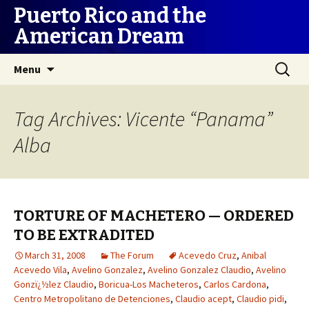
Puerto Rico and the
American Dream
Skip
Search
Menu
to
for:
content
Tag Archives: Vicente “Panama”
Alba
TORTURE OF MACHETERO — ORDERED
TO BE EXTRADITED
March 31, 2008
The Forum
Acevedo Cruz
,
Anibal
Acevedo Vila
,
Avelino Gonzalez
,
Avelino Gonzalez Claudio
,
Avelino
Gonzï¿½lez Claudio
,
Boricua-Los Macheteros
,
Carlos Cardona
,
Centro Metropolitano de Detenciones
,
Claudio acept
,
Claudio pidi
,