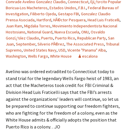
Comrade Avelino Gonzalez Claudio
,
Connecticut
,
Ejï¿½rcito Popular
Boricua-Los Macheteros
,
Estados Unidos
,
F.B.I.
,
Federal Bureau of
Investigation
,
Filiberto Ojeda
,
Gestapo FBI
,
Gonzalez Claudio
Prensa Asociada
,
Hartford
,
HÃ©ctor Pesquera
,
Head Luis Fraticelli
,
Juan Ram
,
Migdalia Torres
,
Movimiento Independentista Nacional
Hostosiano
,
National Guard
,
Nueva Escuela
,
ONU
,
Osvaldo
Gonzï¿½lez Claudio
,
Puerto
,
Puerto Rico
,
Republican Party
,
San
Juan
,
September
,
Silverio PÃ©rez
,
The Associated Press
,
Tribunal
Supremo
,
United States Navy
,
USD
,
Vicente "Panama" Alba
,
Washington
,
Wells Fargo
,
White House
escalona
Avelino was ordered extradited to Connecticut today to
stand trial for the legendary Wells Fargo heist of 1983, an
act that the Macheteros took credit for. FBI Criminal &
Division Head Luis Fraticelli says that the FBI’s arrests
against the organizations’ leaders will continue, so let us
be prepared to continue supporting our freedom fighters,
who are fighting for the freedom of a colony, even as the
White House admits & officially adopts the position that
Puerto Rico is a colony…JO