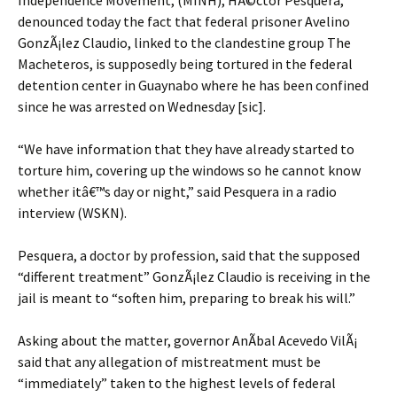
Independence Movement, (MINH), HÃ©ctor Pesquera,
denounced today the fact that federal prisoner Avelino
GonzÃ¡lez Claudio, linked to the clandestine group The
Macheteros, is supposedly being tortured in the federal
detention center in Guaynabo where he has been confined
since he was arrested on Wednesday [sic].
“We have information that they have already started to
torture him, covering up the windows so he cannot know
whether itâ€™s day or night,” said Pesquera in a radio
interview (WSKN).
Pesquera, a doctor by profession, said that the supposed
“different treatment” GonzÃ¡lez Claudio is receiving in the
jail is meant to “soften him, preparing to break his will.”
Asking about the matter, governor AnÃ­bal Acevedo VilÃ¡
said that any allegation of mistreatment must be
“immediately” taken to the highest levels of federal