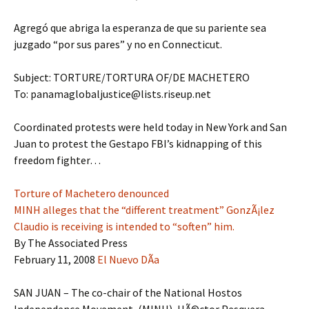
Agregó que abriga la esperanza de que su pariente sea
juzgado “por sus pares” y no en Connecticut.
Subject: TORTURE/TORTURA OF/DE MACHETERO
To: panamaglobaljustice@lists.riseup.net
Coordinated protests were held today in New York and San
Juan to protest the Gestapo FBI’s kidnapping of this
freedom fighter…
Torture of Machetero denounced
MINH alleges that the “different treatment” GonzÃ¡lez
Claudio is receiving is intended to “soften” him.
By The Associated Press
February 11, 2008
El Nuevo DÃ­a
SAN JUAN – The co-chair of the National Hostos