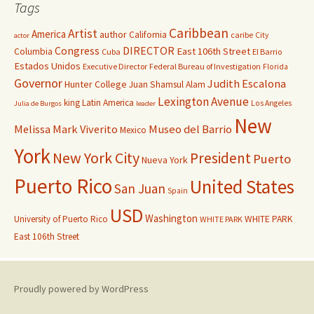
Tags
Caribbean
Artist
America
author
California
caribe
City
actor
Congress
DIRECTOR
East 106th Street
Columbia
Cuba
El Barrio
Estados Unidos
Executive Director
Federal Bureau of Investigation
Florida
Governor
Judith Escalona
Hunter College
Juan Shamsul Alam
Lexington Avenue
king
Latin America
Los Angeles
Julia de Burgos
leader
New
Melissa Mark Viverito
Museo del Barrio
Mexico
York
New York City
President
Puerto
Nueva York
Puerto Rico
United States
San Juan
Spain
USD
Washington
University of Puerto Rico
WHITE PARK
WHITE PARK
East 106th Street
Proudly powered by WordPress