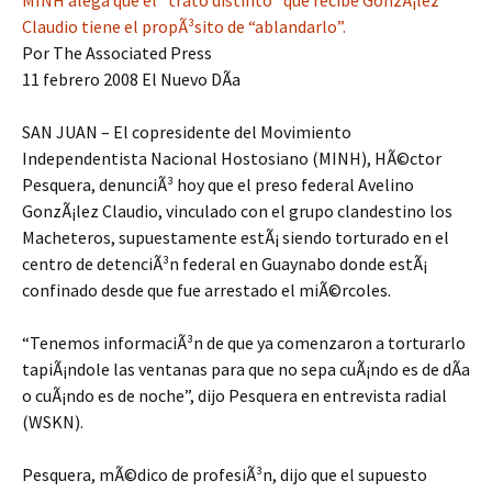
MINH alega que el “trato distinto” que recibe GonzÃ¡lez
Claudio tiene el propÃ³sito de “ablandarlo”.
Por The Associated Press
11 febrero 2008 El Nuevo DÃ­a
SAN JUAN – El copresidente del Movimiento
Independentista Nacional Hostosiano (MINH), HÃ©ctor
Pesquera, denunciÃ³ hoy que el preso federal Avelino
GonzÃ¡lez Claudio, vinculado con el grupo clandestino los
Macheteros, supuestamente estÃ¡ siendo torturado en el
centro de detenciÃ³n federal en Guaynabo donde estÃ¡
confinado desde que fue arrestado el miÃ©rcoles.
“Tenemos informaciÃ³n de que ya comenzaron a torturarlo
tapiÃ¡ndole las ventanas para que no sepa cuÃ¡ndo es de dÃ­a
o cuÃ¡ndo es de noche”, dijo Pesquera en entrevista radial
(WSKN).
Pesquera, mÃ©dico de profesiÃ³n, dijo que el supuesto