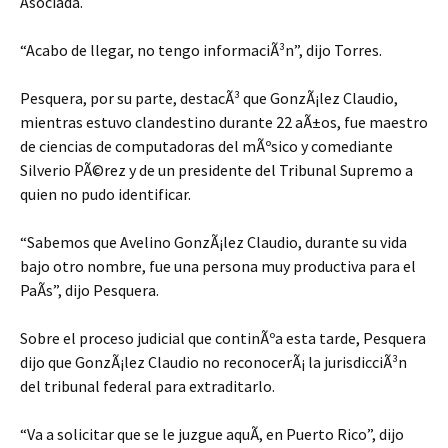
Asociada.
“Acabo de llegar, no tengo informaciÃ³n”, dijo Torres.
Pesquera, por su parte, destacÃ³ que GonzÃ¡lez Claudio,
mientras estuvo clandestino durante 22 aÃ±os, fue maestro
de ciencias de computadoras del mÃºsico y comediante
Silverio PÃ©rez y de un presidente del Tribunal Supremo a
quien no pudo identificar.
“Sabemos que Avelino GonzÃ¡lez Claudio, durante su vida
bajo otro nombre, fue una persona muy productiva para el
PaÃ­s”, dijo Pesquera.
Sobre el proceso judicial que continÃºa esta tarde, Pesquera
dijo que GonzÃ¡lez Claudio no reconocerÃ¡ la jurisdicciÃ³n
del tribunal federal para extraditarlo.
“Va a solicitar que se le juzgue aquÃ­, en Puerto Rico”, dijo