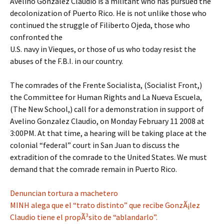
Avelino Gonzalez Claudio is a militant who has pursued the
decolonization of Puerto Rico. He is not unlike those who
continued the struggle of Filiberto Ojeda, those who
confronted the
U.S. navy in Vieques, or those of us who today resist the
abuses of the F.B.I. in our country.
The comrades of the Frente Socialista, (Socialist Front,)
the Committee for Human Rights and La Nueva Escuela,
(The New School,) call for a demonstration in support of
Avelino Gonzalez Claudio, on Monday February 11 2008 at
3:00PM. At that time, a hearing will be taking place at the
colonial “federal” court in San Juan to discuss the
extradition of the comrade to the United States. We must
demand that the comrade remain in Puerto Rico.
Denuncian tortura a machetero
MINH alega que el “trato distinto” que recibe GonzÃ¡lez
Claudio tiene el propÃ³sito de “ablandarlo”.