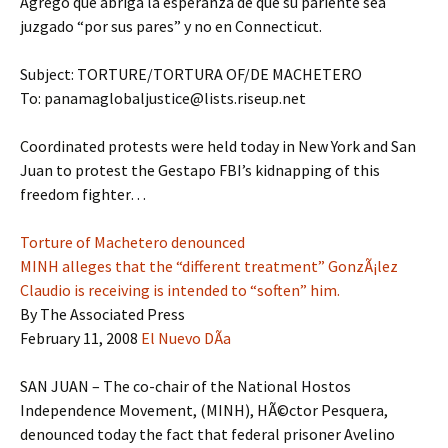
Agregó que abriga la esperanza de que su pariente sea
juzgado “por sus pares” y no en Connecticut.
Subject: TORTURE/TORTURA OF/DE MACHETERO
To: panamaglobaljustice@lists.riseup.net
Coordinated protests were held today in New York and San
Juan to protest the Gestapo FBI’s kidnapping of this
freedom fighter…
Torture of Machetero denounced
MINH alleges that the “different treatment” GonzÃ¡lez
Claudio is receiving is intended to “soften” him.
By The Associated Press
February 11, 2008
El Nuevo DÃ­a
SAN JUAN – The co-chair of the National Hostos
Independence Movement, (MINH), HÃ©ctor Pesquera,
denounced today the fact that federal prisoner Avelino