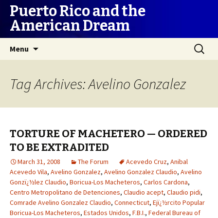
Puerto Rico and the
American Dream
Skip
Search
Menu
to
for:
content
Tag Archives: Avelino Gonzalez
TORTURE OF MACHETERO — ORDERED
TO BE EXTRADITED
March 31, 2008
The Forum
Acevedo Cruz
,
Anibal
Acevedo Vila
,
Avelino Gonzalez
,
Avelino Gonzalez Claudio
,
Avelino
Gonzï¿½lez Claudio
,
Boricua-Los Macheteros
,
Carlos Cardona
,
Centro Metropolitano de Detenciones
,
Claudio acept
,
Claudio pidi
,
Comrade Avelino Gonzalez Claudio
,
Connecticut
,
Ejï¿½rcito Popular
Boricua-Los Macheteros
,
Estados Unidos
,
F.B.I.
,
Federal Bureau of