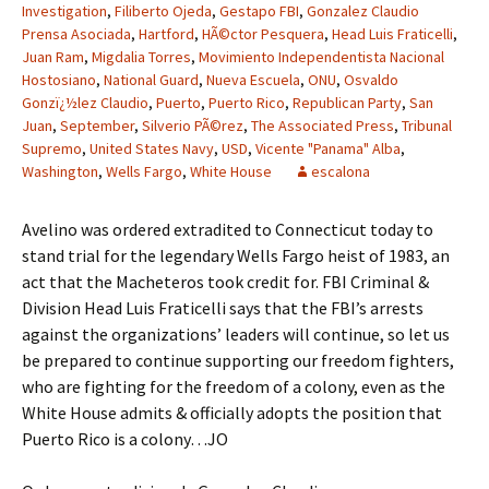
Investigation
,
Filiberto Ojeda
,
Gestapo FBI
,
Gonzalez Claudio
Prensa Asociada
,
Hartford
,
HÃ©ctor Pesquera
,
Head Luis Fraticelli
,
Juan Ram
,
Migdalia Torres
,
Movimiento Independentista Nacional
Hostosiano
,
National Guard
,
Nueva Escuela
,
ONU
,
Osvaldo
Gonzï¿½lez Claudio
,
Puerto
,
Puerto Rico
,
Republican Party
,
San
Juan
,
September
,
Silverio PÃ©rez
,
The Associated Press
,
Tribunal
Supremo
,
United States Navy
,
USD
,
Vicente "Panama" Alba
,
Washington
,
Wells Fargo
,
White House
escalona
Avelino was ordered extradited to Connecticut today to
stand trial for the legendary Wells Fargo heist of 1983, an
act that the Macheteros took credit for. FBI Criminal &
Division Head Luis Fraticelli says that the FBI’s arrests
against the organizations’ leaders will continue, so let us
be prepared to continue supporting our freedom fighters,
who are fighting for the freedom of a colony, even as the
White House admits & officially adopts the position that
Puerto Rico is a colony…JO