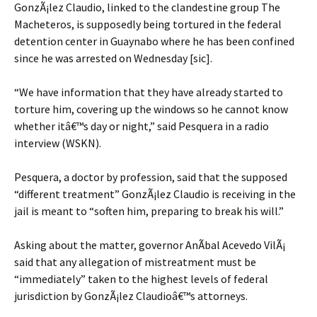
GonzÃ¡lez Claudio, linked to the clandestine group The
Macheteros, is supposedly being tortured in the federal
detention center in Guaynabo where he has been confined
since he was arrested on Wednesday [sic].
“We have information that they have already started to
torture him, covering up the windows so he cannot know
whether itâ€™s day or night,” said Pesquera in a radio
interview (WSKN).
Pesquera, a doctor by profession, said that the supposed
“different treatment” GonzÃ¡lez Claudio is receiving in the
jail is meant to “soften him, preparing to break his will.”
Asking about the matter, governor AnÃ­bal Acevedo VilÃ¡
said that any allegation of mistreatment must be
“immediately” taken to the highest levels of federal
jurisdiction by GonzÃ¡lez Claudioâ€™s attorneys.