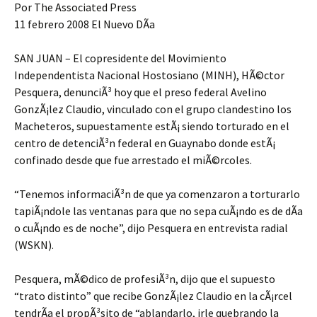
Por The Associated Press
11 febrero 2008 El Nuevo DÃ­a
SAN JUAN – El copresidente del Movimiento
Independentista Nacional Hostosiano (MINH), HÃ©ctor
Pesquera, denunciÃ³ hoy que el preso federal Avelino
GonzÃ¡lez Claudio, vinculado con el grupo clandestino los
Macheteros, supuestamente estÃ¡ siendo torturado en el
centro de detenciÃ³n federal en Guaynabo donde estÃ¡
confinado desde que fue arrestado el miÃ©rcoles.
“Tenemos informaciÃ³n de que ya comenzaron a torturarlo
tapiÃ¡ndole las ventanas para que no sepa cuÃ¡ndo es de dÃ­a
o cuÃ¡ndo es de noche”, dijo Pesquera en entrevista radial
(WSKN).
Pesquera, mÃ©dico de profesiÃ³n, dijo que el supuesto
“trato distinto” que recibe GonzÃ¡lez Claudio en la cÃ¡rcel
tendrÃ­a el propÃ³sito de “ablandarlo, irle quebrando la