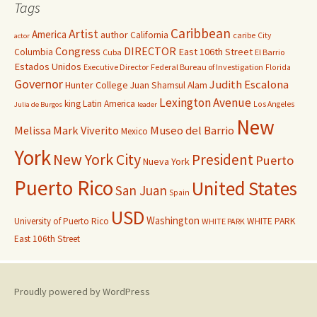
Tags
Caribbean
Artist
America
author
California
caribe
City
actor
Congress
DIRECTOR
East 106th Street
Columbia
Cuba
El Barrio
Estados Unidos
Executive Director
Federal Bureau of Investigation
Florida
Governor
Judith Escalona
Hunter College
Juan Shamsul Alam
Lexington Avenue
king
Latin America
Los Angeles
Julia de Burgos
leader
New
Melissa Mark Viverito
Museo del Barrio
Mexico
York
New York City
President
Puerto
Nueva York
Puerto Rico
United States
San Juan
Spain
USD
Washington
University of Puerto Rico
WHITE PARK
WHITE PARK
East 106th Street
Proudly powered by WordPress