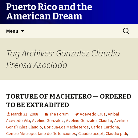
Puerto Rico and the
American Dream
Skip
Search
Menu
to
for:
content
Tag Archives: Gonzalez Claudio
Prensa Asociada
TORTURE OF MACHETERO — ORDERED
TO BE EXTRADITED
March 31, 2008
The Forum
Acevedo Cruz
,
Anibal
Acevedo Vila
,
Avelino Gonzalez
,
Avelino Gonzalez Claudio
,
Avelino
Gonzï¿½lez Claudio
,
Boricua-Los Macheteros
,
Carlos Cardona
,
Centro Metropolitano de Detenciones
,
Claudio acept
,
Claudio pidi
,