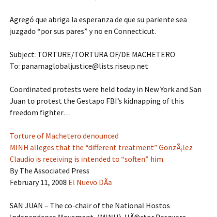
Agregó que abriga la esperanza de que su pariente sea
juzgado “por sus pares” y no en Connecticut.
Subject: TORTURE/TORTURA OF/DE MACHETERO
To: panamaglobaljustice@lists.riseup.net
Coordinated protests were held today in New York and San
Juan to protest the Gestapo FBI’s kidnapping of this
freedom fighter…
Torture of Machetero denounced
MINH alleges that the “different treatment” GonzÃ¡lez
Claudio is receiving is intended to “soften” him.
By The Associated Press
February 11, 2008
El Nuevo DÃ­a
SAN JUAN – The co-chair of the National Hostos