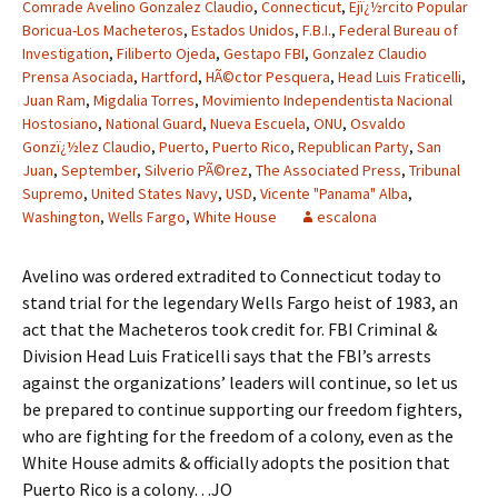
Comrade Avelino Gonzalez Claudio
,
Connecticut
,
Ejï¿½rcito Popular
Boricua-Los Macheteros
,
Estados Unidos
,
F.B.I.
,
Federal Bureau of
Investigation
,
Filiberto Ojeda
,
Gestapo FBI
,
Gonzalez Claudio
Prensa Asociada
,
Hartford
,
HÃ©ctor Pesquera
,
Head Luis Fraticelli
,
Juan Ram
,
Migdalia Torres
,
Movimiento Independentista Nacional
Hostosiano
,
National Guard
,
Nueva Escuela
,
ONU
,
Osvaldo
Gonzï¿½lez Claudio
,
Puerto
,
Puerto Rico
,
Republican Party
,
San
Juan
,
September
,
Silverio PÃ©rez
,
The Associated Press
,
Tribunal
Supremo
,
United States Navy
,
USD
,
Vicente "Panama" Alba
,
Washington
,
Wells Fargo
,
White House
escalona
Avelino was ordered extradited to Connecticut today to
stand trial for the legendary Wells Fargo heist of 1983, an
act that the Macheteros took credit for. FBI Criminal &
Division Head Luis Fraticelli says that the FBI’s arrests
against the organizations’ leaders will continue, so let us
be prepared to continue supporting our freedom fighters,
who are fighting for the freedom of a colony, even as the
White House admits & officially adopts the position that
Puerto Rico is a colony…JO