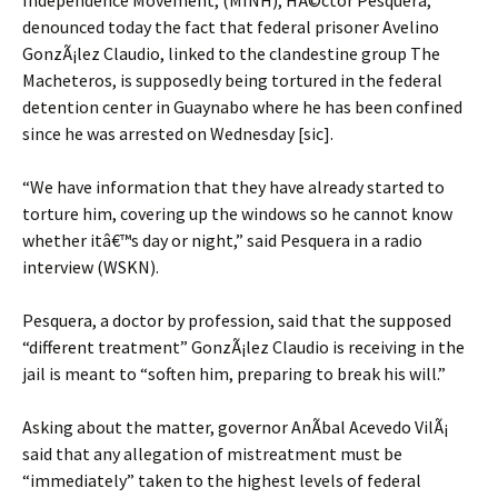
Independence Movement, (MINH), HÃ©ctor Pesquera,
denounced today the fact that federal prisoner Avelino
GonzÃ¡lez Claudio, linked to the clandestine group The
Macheteros, is supposedly being tortured in the federal
detention center in Guaynabo where he has been confined
since he was arrested on Wednesday [sic].
“We have information that they have already started to
torture him, covering up the windows so he cannot know
whether itâ€™s day or night,” said Pesquera in a radio
interview (WSKN).
Pesquera, a doctor by profession, said that the supposed
“different treatment” GonzÃ¡lez Claudio is receiving in the
jail is meant to “soften him, preparing to break his will.”
Asking about the matter, governor AnÃ­bal Acevedo VilÃ¡
said that any allegation of mistreatment must be
“immediately” taken to the highest levels of federal