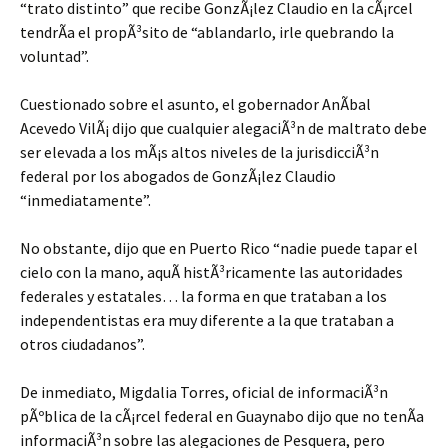
“trato distinto” que recibe GonzÃ¡lez Claudio en la cÃ¡rcel
tendrÃ­a el propÃ³sito de “ablandarlo, irle quebrando la
voluntad”.
Cuestionado sobre el asunto, el gobernador AnÃ­bal
Acevedo VilÃ¡ dijo que cualquier alegaciÃ³n de maltrato debe
ser elevada a los mÃ¡s altos niveles de la jurisdicciÃ³n
federal por los abogados de GonzÃ¡lez Claudio
“inmediatamente”.
No obstante, dijo que en Puerto Rico “nadie puede tapar el
cielo con la mano, aquÃ histÃ³ricamente las autoridades
federales y estatales… la forma en que trataban a los
independentistas era muy diferente a la que trataban a
otros ciudadanos”.
De inmediato, Migdalia Torres, oficial de informaciÃ³n
pÃºblica de la cÃ¡rcel federal en Guaynabo dijo que no tenÃ­a
informaciÃ³n sobre las alegaciones de Pesquera, pero