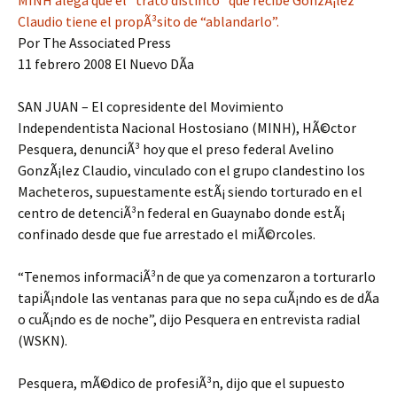
MINH alega que el “trato distinto” que recibe GonzÃ¡lez
Claudio tiene el propÃ³sito de “ablandarlo”.
Por The Associated Press
11 febrero 2008 El Nuevo DÃ­a
SAN JUAN – El copresidente del Movimiento
Independentista Nacional Hostosiano (MINH), HÃ©ctor
Pesquera, denunciÃ³ hoy que el preso federal Avelino
GonzÃ¡lez Claudio, vinculado con el grupo clandestino los
Macheteros, supuestamente estÃ¡ siendo torturado en el
centro de detenciÃ³n federal en Guaynabo donde estÃ¡
confinado desde que fue arrestado el miÃ©rcoles.
“Tenemos informaciÃ³n de que ya comenzaron a torturarlo
tapiÃ¡ndole las ventanas para que no sepa cuÃ¡ndo es de dÃ­a
o cuÃ¡ndo es de noche”, dijo Pesquera en entrevista radial
(WSKN).
Pesquera, mÃ©dico de profesiÃ³n, dijo que el supuesto