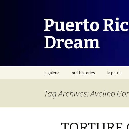
Puerto Ri
Dream
Skip
la galeria
oral histories
la patria
to
content
Tag Archives: Avelino Go
TORTURE