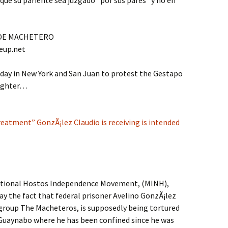
que su pariente sea juzgado “por sus pares” y no en
/DE MACHETERO
eup.net
day in New York and San Juan to protest the Gestapo
fighter…
reatment” GonzÃ¡lez Claudio is receiving is intended
National Hostos Independence Movement, (MINH),
 the fact that federal prisoner Avelino GonzÃ¡lez
 group The Macheteros, is supposedly being tortured
n Guaynabo where he has been confined since he was