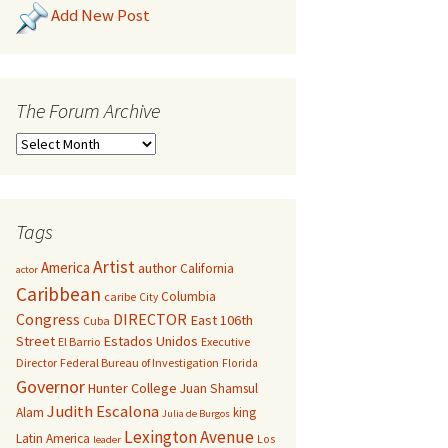
Add New Post
The Forum Archive
Tags
Artist
America
author
California
actor
Caribbean
Columbia
caribe
City
Congress
DIRECTOR
East 106th
Cuba
Street
Estados Unidos
El Barrio
Executive
Director
Federal Bureau of Investigation
Florida
Governor
Hunter College
Juan Shamsul
Judith Escalona
Alam
king
Julia de Burgos
Lexington Avenue
Latin America
Los
leader