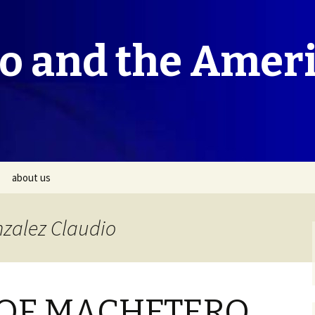
co and the Amer
about us
nzalez Claudio
 OF MACHETERO