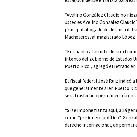
estadounidense en la Isla para extr
“Avelino González Claudio no niega
usted es Avelino González Claudio”
principal abogado de defensa del 
Macheteros, al magistrado López.
“En cuanto al asunto de la extrad
intento del gobierno de Estados Un
Puerto Rico”, agregó el letrado en l
El fiscal federal José Ruiz indicó a
que generalmente si en Puerto Rico
será trasladado permanecería enca
“Si se impone fianza aquí, allá ge
como “prisionero político”, Gonzá
derecho internacional, de permanec