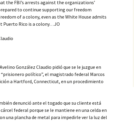
that the FBI’s arrests against the organizations’
e prepared to continue supporting our freedom
 freedom of a colony, even as the White House admits
hat Puerto Rico is a colony…JO
Claudio
velino González Claudio pidió que se le juzgue en
 “prisionero político”, el magistrado federal Marcos
ición a Hartford, Connecticut, en un procedimiento
.
mbién denunció ante el togado que su cliente está
cárcel federal porque se le mantiene en una celda en
 con una plancha de metal para impedirle ver la luz del