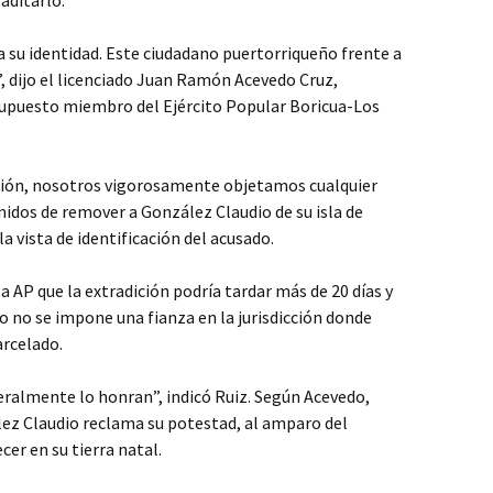
aditarlo.
 su identidad. Este ciudadano puertorriqueño frente a
, dijo el licenciado Juan Ramón Acevedo Cruz,
supuesto miembro del Ejército Popular Boricua-Los
ición, nosotros vigorosamente objetamos cualquier
idos de remover a González Claudio de su isla de
a vista de identificación del acusado.
 la AP que la extradición podría tardar más de 20 días y
 no se impone una fianza en la jurisdicción donde
rcelado.
neralmente lo honran”, indicó Ruiz. Según Acevedo,
lez Claudio reclama su potestad, al amparo del
er en su tierra natal.