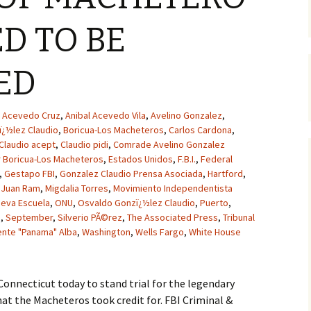
D TO BE
ED
Acevedo Cruz
,
Anibal Acevedo Vila
,
Avelino Gonzalez
,
ï¿½lez Claudio
,
Boricua-Los Macheteros
,
Carlos Cardona
,
Claudio acept
,
Claudio pidi
,
Comrade Avelino Gonzalez
r Boricua-Los Macheteros
,
Estados Unidos
,
F.B.I.
,
Federal
,
Gestapo FBI
,
Gonzalez Claudio Prensa Asociada
,
Hartford
,
,
Juan Ram
,
Migdalia Torres
,
Movimiento Independentista
eva Escuela
,
ONU
,
Osvaldo Gonzï¿½lez Claudio
,
Puerto
,
n
,
September
,
Silverio PÃ©rez
,
The Associated Press
,
Tribunal
ente "Panama" Alba
,
Washington
,
Wells Fargo
,
White House
Connecticut today to stand trial for the legendary
hat the Macheteros took credit for. FBI Criminal &