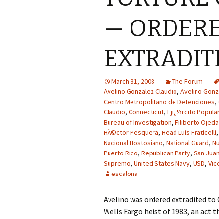
— ORDERE
EXTRADIT
March 31, 2008
The Forum
Avelino Gonzalez Claudio
,
Avelino Gonz
Centro Metropolitano de Detenciones
,
Claudio
,
Connecticut
,
Ejï¿½rcito Popula
Bureau of Investigation
,
Filiberto Ojeda
HÃ©ctor Pesquera
,
Head Luis Fraticelli
Nacional Hostosiano
,
National Guard
,
Nu
Puerto Rico
,
Republican Party
,
San Jua
Supremo
,
United States Navy
,
USD
,
Vic
escalona
Avelino was ordered extradited to 
Wells Fargo heist of 1983, an act t