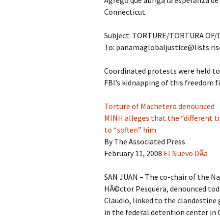
Agregó que abriga la esperanza de 
Connecticut.
Subject: TORTURE/TORTURA OF
To: panamaglobaljustice@lists.ris
Coordinated protests were held to
FBI’s kidnapping of this freedom 
Torture of Machetero denounced
MINH alleges that the “different t
to “soften” him.
By The Associated Press
February 11, 2008
El Nuevo DÃ­a
SAN JUAN – The co-chair of the 
HÃ©ctor Pesquera, denounced today
Claudio, linked to the clandestine
in the federal detention center i