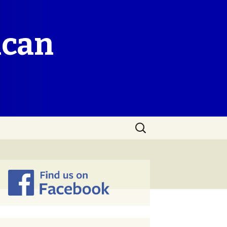
ican
Search
for: