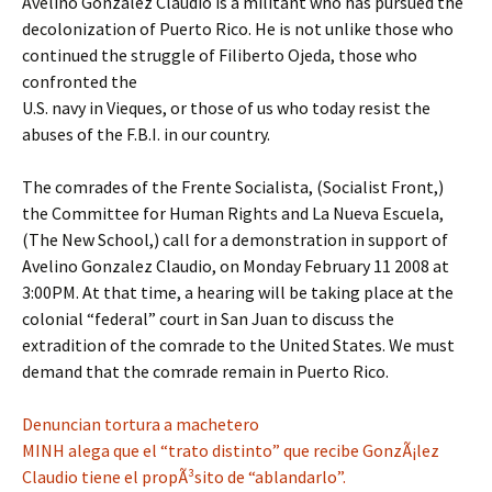
Avelino Gonzalez Claudio is a militant who has pursued the
decolonization of Puerto Rico. He is not unlike those who
continued the struggle of Filiberto Ojeda, those who
confronted the
U.S. navy in Vieques, or those of us who today resist the
abuses of the F.B.I. in our country.
The comrades of the Frente Socialista, (Socialist Front,)
the Committee for Human Rights and La Nueva Escuela,
(The New School,) call for a demonstration in support of
Avelino Gonzalez Claudio, on Monday February 11 2008 at
3:00PM. At that time, a hearing will be taking place at the
colonial “federal” court in San Juan to discuss the
extradition of the comrade to the United States. We must
demand that the comrade remain in Puerto Rico.
Denuncian tortura a machetero
MINH alega que el “trato distinto” que recibe GonzÃ¡lez
Claudio tiene el propÃ³sito de “ablandarlo”.