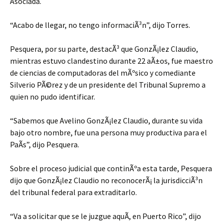
Asociada.
“Acabo de llegar, no tengo informaciÃ³n”, dijo Torres.
Pesquera, por su parte, destacÃ³ que GonzÃ¡lez Claudio,
mientras estuvo clandestino durante 22 aÃ±os, fue maestro
de ciencias de computadoras del mÃºsico y comediante
Silverio PÃ©rez y de un presidente del Tribunal Supremo a
quien no pudo identificar.
“Sabemos que Avelino GonzÃ¡lez Claudio, durante su vida
bajo otro nombre, fue una persona muy productiva para el
PaÃ­s”, dijo Pesquera.
Sobre el proceso judicial que continÃºa esta tarde, Pesquera
dijo que GonzÃ¡lez Claudio no reconocerÃ¡ la jurisdicciÃ³n
del tribunal federal para extraditarlo.
“Va a solicitar que se le juzgue aquÃ­, en Puerto Rico”, dijo