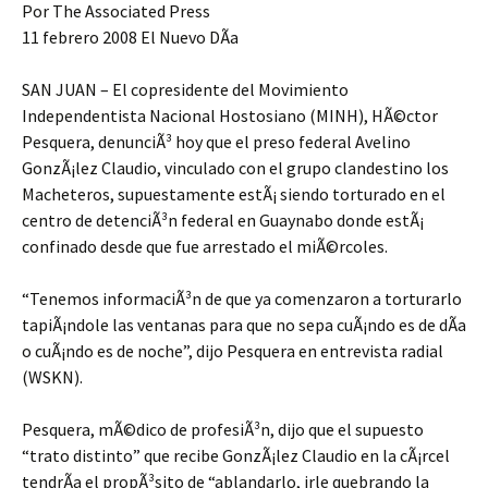
Por The Associated Press
11 febrero 2008 El Nuevo DÃ­a
SAN JUAN – El copresidente del Movimiento
Independentista Nacional Hostosiano (MINH), HÃ©ctor
Pesquera, denunciÃ³ hoy que el preso federal Avelino
GonzÃ¡lez Claudio, vinculado con el grupo clandestino los
Macheteros, supuestamente estÃ¡ siendo torturado en el
centro de detenciÃ³n federal en Guaynabo donde estÃ¡
confinado desde que fue arrestado el miÃ©rcoles.
“Tenemos informaciÃ³n de que ya comenzaron a torturarlo
tapiÃ¡ndole las ventanas para que no sepa cuÃ¡ndo es de dÃ­a
o cuÃ¡ndo es de noche”, dijo Pesquera en entrevista radial
(WSKN).
Pesquera, mÃ©dico de profesiÃ³n, dijo que el supuesto
“trato distinto” que recibe GonzÃ¡lez Claudio en la cÃ¡rcel
tendrÃ­a el propÃ³sito de “ablandarlo, irle quebrando la