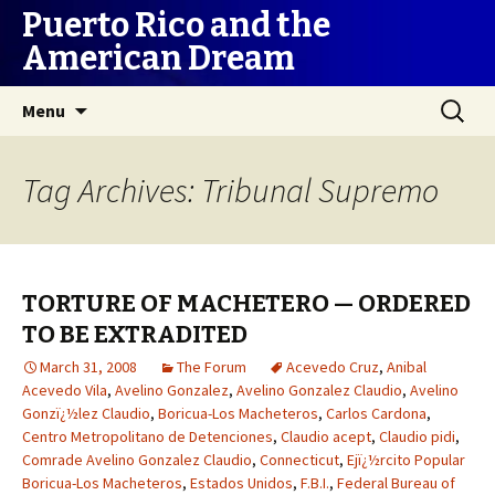
Puerto Rico and the
American Dream
Skip
Search
Menu
to
for:
content
Tag Archives: Tribunal Supremo
TORTURE OF MACHETERO — ORDERED
TO BE EXTRADITED
March 31, 2008
The Forum
Acevedo Cruz
,
Anibal
Acevedo Vila
,
Avelino Gonzalez
,
Avelino Gonzalez Claudio
,
Avelino
Gonzï¿½lez Claudio
,
Boricua-Los Macheteros
,
Carlos Cardona
,
Centro Metropolitano de Detenciones
,
Claudio acept
,
Claudio pidi
,
Comrade Avelino Gonzalez Claudio
,
Connecticut
,
Ejï¿½rcito Popular
Boricua-Los Macheteros
,
Estados Unidos
,
F.B.I.
,
Federal Bureau of