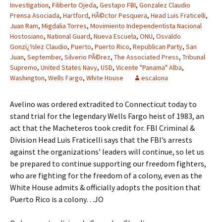
Investigation
,
Filiberto Ojeda
,
Gestapo FBI
,
Gonzalez Claudio
Prensa Asociada
,
Hartford
,
HÃ©ctor Pesquera
,
Head Luis Fraticelli
,
Juan Ram
,
Migdalia Torres
,
Movimiento Independentista Nacional
Hostosiano
,
National Guard
,
Nueva Escuela
,
ONU
,
Osvaldo
Gonzï¿½lez Claudio
,
Puerto
,
Puerto Rico
,
Republican Party
,
San
Juan
,
September
,
Silverio PÃ©rez
,
The Associated Press
,
Tribunal
Supremo
,
United States Navy
,
USD
,
Vicente "Panama" Alba
,
Washington
,
Wells Fargo
,
White House
escalona
Avelino was ordered extradited to Connecticut today to
stand trial for the legendary Wells Fargo heist of 1983, an
act that the Macheteros took credit for. FBI Criminal &
Division Head Luis Fraticelli says that the FBI’s arrests
against the organizations’ leaders will continue, so let us
be prepared to continue supporting our freedom fighters,
who are fighting for the freedom of a colony, even as the
White House admits & officially adopts the position that
Puerto Rico is a colony…JO