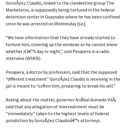
GonzÃ¡lez Claudio, linked to the clandestine group The
Macheteros, is supposedly being tortured in the federal
detention center in Guaynabo where he has been confined
since he was arrested on Wednesday [sic].
“We have information that they have already started to
torture him, covering up the windows so he cannot know
whether itâ€™s day or night,” said Pesquera in a radio
interview (WSKN).
Pesquera, a doctor by profession, said that the supposed
“different treatment” GonzÃ¡lez Claudio is receiving in the
jail is meant to “soften him, preparing to break his will.”
Asking about the matter, governor AnÃ­bal Acevedo VilÃ¡
said that any allegation of mistreatment must be
“immediately” taken to the highest levels of federal
jurisdiction by GonzÃ¡lez Claudioâ€™s attorneys.