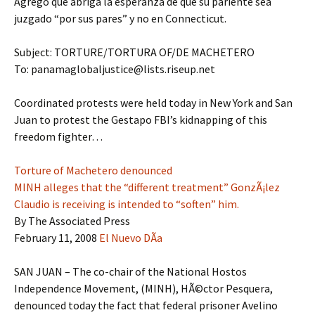
Agregó que abriga la esperanza de que su pariente sea
juzgado “por sus pares” y no en Connecticut.
Subject: TORTURE/TORTURA OF/DE MACHETERO
To: panamaglobaljustice@lists.riseup.net
Coordinated protests were held today in New York and San
Juan to protest the Gestapo FBI’s kidnapping of this
freedom fighter…
Torture of Machetero denounced
MINH alleges that the “different treatment” GonzÃ¡lez
Claudio is receiving is intended to “soften” him.
By The Associated Press
February 11, 2008
El Nuevo DÃ­a
SAN JUAN – The co-chair of the National Hostos
Independence Movement, (MINH), HÃ©ctor Pesquera,
denounced today the fact that federal prisoner Avelino