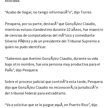
Asociada.
“Acabo de llegar, no tengo informaciÃ³n”, dijo Torres.
Pesquera, por su parte, destacÃ³ que GonzÃ¡lez Claudio,
mientras estuvo clandestino durante 22 aÃ±os, fue maestro
de ciencias de computadoras del mÃºsico y comediante
Silverio PÃ©rez y de un presidente del Tribunal Supremo a
quien no pudo identificar.
“Sabemos que Avelino GonzÃ¡lez Claudio, durante su vida
bajo otro nombre, fue una persona muy productiva para el
PaÃ­s”, dijo Pesquera.
Sobre el proceso judicial que continÃºa esta tarde, Pesquera
dijo que GonzÃ¡lez Claudio no reconocerÃ¡ la jurisdicciÃ³n
del tribunal federal para extraditarlo.
“Va a solicitar que se le juzgue aquÃ­, en Puerto Rico”, dijo