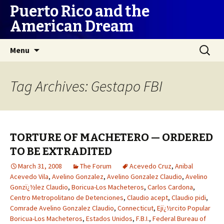
Puerto Rico and the
American Dream
Skip
Search
Menu
to
for:
content
Tag Archives: Gestapo FBI
TORTURE OF MACHETERO — ORDERED
TO BE EXTRADITED
March 31, 2008
The Forum
Acevedo Cruz
,
Anibal
Acevedo Vila
,
Avelino Gonzalez
,
Avelino Gonzalez Claudio
,
Avelino
Gonzï¿½lez Claudio
,
Boricua-Los Macheteros
,
Carlos Cardona
,
Centro Metropolitano de Detenciones
,
Claudio acept
,
Claudio pidi
,
Comrade Avelino Gonzalez Claudio
,
Connecticut
,
Ejï¿½rcito Popular
Boricua-Los Macheteros
,
Estados Unidos
,
F.B.I.
,
Federal Bureau of