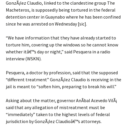
GonzÃ¡lez Claudio, linked to the clandestine group The
Macheteros, is supposedly being tortured in the federal
detention center in Guaynabo where he has been confined
since he was arrested on Wednesday [sic].
“We have information that they have already started to
torture him, covering up the windows so he cannot know
whether itâ€™s day or night,” said Pesquera in a radio
interview (WSKN).
Pesquera, a doctor by profession, said that the supposed
“different treatment” GonzÃ¡lez Claudio is receiving in the
jail is meant to “soften him, preparing to break his will.”
Asking about the matter, governor AnÃ­bal Acevedo VilÃ¡
said that any allegation of mistreatment must be
“immediately” taken to the highest levels of federal
jurisdiction by GonzÃ¡lez Claudioâ€™s attorneys.