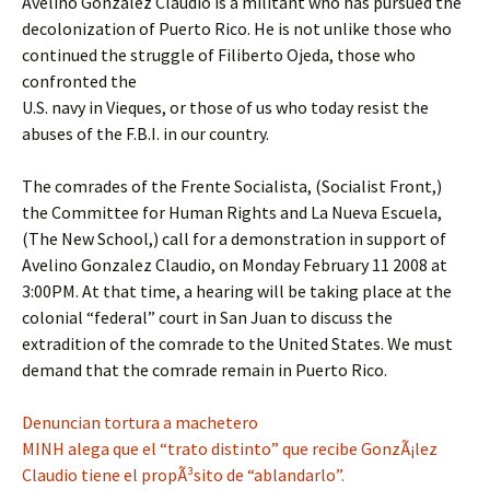
Avelino Gonzalez Claudio is a militant who has pursued the
decolonization of Puerto Rico. He is not unlike those who
continued the struggle of Filiberto Ojeda, those who
confronted the
U.S. navy in Vieques, or those of us who today resist the
abuses of the F.B.I. in our country.
The comrades of the Frente Socialista, (Socialist Front,)
the Committee for Human Rights and La Nueva Escuela,
(The New School,) call for a demonstration in support of
Avelino Gonzalez Claudio, on Monday February 11 2008 at
3:00PM. At that time, a hearing will be taking place at the
colonial “federal” court in San Juan to discuss the
extradition of the comrade to the United States. We must
demand that the comrade remain in Puerto Rico.
Denuncian tortura a machetero
MINH alega que el “trato distinto” que recibe GonzÃ¡lez
Claudio tiene el propÃ³sito de “ablandarlo”.