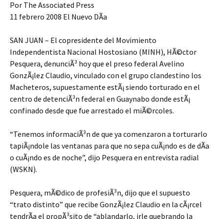
Por The Associated Press
11 febrero 2008 El Nuevo DÃ­a
SAN JUAN – El copresidente del Movimiento
Independentista Nacional Hostosiano (MINH), HÃ©ctor
Pesquera, denunciÃ³ hoy que el preso federal Avelino
GonzÃ¡lez Claudio, vinculado con el grupo clandestino los
Macheteros, supuestamente estÃ¡ siendo torturado en el
centro de detenciÃ³n federal en Guaynabo donde estÃ¡
confinado desde que fue arrestado el miÃ©rcoles.
“Tenemos informaciÃ³n de que ya comenzaron a torturarlo
tapiÃ¡ndole las ventanas para que no sepa cuÃ¡ndo es de dÃ­a
o cuÃ¡ndo es de noche”, dijo Pesquera en entrevista radial
(WSKN).
Pesquera, mÃ©dico de profesiÃ³n, dijo que el supuesto
“trato distinto” que recibe GonzÃ¡lez Claudio en la cÃ¡rcel
tendrÃ­a el propÃ³sito de “ablandarlo, irle quebrando la