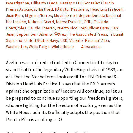
Investigation
,
Filiberto Ojeda
,
Gestapo FBI
,
Gonzalez Claudio
Prensa Asociada
,
Hartford
,
HÃ©ctor Pesquera
,
Head Luis Fraticelli
,
Juan Ram
,
Migdalia Torres
,
Movimiento Independentista Nacional
Hostosiano
,
National Guard
,
Nueva Escuela
,
ONU
,
Osvaldo
Gonzï¿½lez Claudio
,
Puerto
,
Puerto Rico
,
Republican Party
,
San
Juan
,
September
,
Silverio PÃ©rez
,
The Associated Press
,
Tribunal
Supremo
,
United States Navy
,
USD
,
Vicente "Panama" Alba
,
Washington
,
Wells Fargo
,
White House
escalona
Avelino was ordered extradited to Connecticut today to
stand trial for the legendary Wells Fargo heist of 1983, an
act that the Macheteros took credit for. FBI Criminal &
Division Head Luis Fraticelli says that the FBI’s arrests
against the organizations’ leaders will continue, so let us
be prepared to continue supporting our freedom fighters,
who are fighting for the freedom of a colony, even as the
White House admits & officially adopts the position that
Puerto Rico is a colony…JO