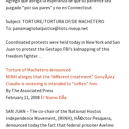
Agregó que abriga la esperanza de que su pariente sea
juzgado “por sus pares” y no en Connecticut.
Subject: TORTURE/TORTURA OF/DE MACHETERO
To: panamaglobaljustice@lists.riseup.net
Coordinated protests were held today in New York and San
Juan to protest the Gestapo FBI’s kidnapping of this
freedom fighter…
Torture of Machetero denounced
MINH alleges that the “different treatment” GonzÃ¡lez
Claudio is receiving is intended to “soften” him.
By The Associated Press
February 11, 2008
El Nuevo DÃ­a
SAN JUAN – The co-chair of the National Hostos
Independence Movement, (MINH), HÃ©ctor Pesquera,
denounced today the fact that federal prisoner Avelino