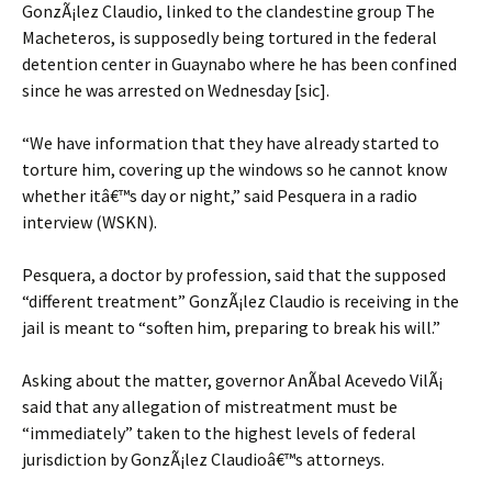
GonzÃ¡lez Claudio, linked to the clandestine group The
Macheteros, is supposedly being tortured in the federal
detention center in Guaynabo where he has been confined
since he was arrested on Wednesday [sic].
“We have information that they have already started to
torture him, covering up the windows so he cannot know
whether itâ€™s day or night,” said Pesquera in a radio
interview (WSKN).
Pesquera, a doctor by profession, said that the supposed
“different treatment” GonzÃ¡lez Claudio is receiving in the
jail is meant to “soften him, preparing to break his will.”
Asking about the matter, governor AnÃ­bal Acevedo VilÃ¡
said that any allegation of mistreatment must be
“immediately” taken to the highest levels of federal
jurisdiction by GonzÃ¡lez Claudioâ€™s attorneys.