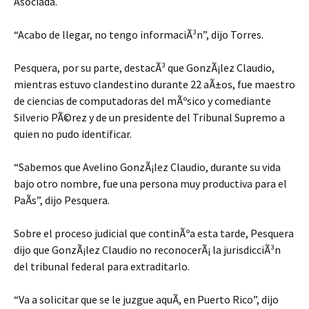
Asociada.
“Acabo de llegar, no tengo informaciÃ³n”, dijo Torres.
Pesquera, por su parte, destacÃ³ que GonzÃ¡lez Claudio,
mientras estuvo clandestino durante 22 aÃ±os, fue maestro
de ciencias de computadoras del mÃºsico y comediante
Silverio PÃ©rez y de un presidente del Tribunal Supremo a
quien no pudo identificar.
“Sabemos que Avelino GonzÃ¡lez Claudio, durante su vida
bajo otro nombre, fue una persona muy productiva para el
PaÃ­s”, dijo Pesquera.
Sobre el proceso judicial que continÃºa esta tarde, Pesquera
dijo que GonzÃ¡lez Claudio no reconocerÃ¡ la jurisdicciÃ³n
del tribunal federal para extraditarlo.
“Va a solicitar que se le juzgue aquÃ­, en Puerto Rico”, dijo