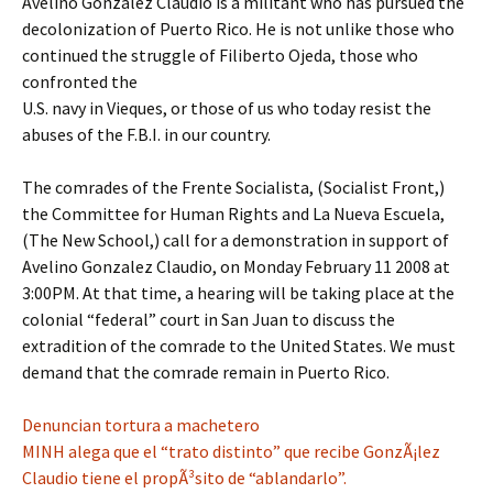
Avelino Gonzalez Claudio is a militant who has pursued the
decolonization of Puerto Rico. He is not unlike those who
continued the struggle of Filiberto Ojeda, those who
confronted the
U.S. navy in Vieques, or those of us who today resist the
abuses of the F.B.I. in our country.
The comrades of the Frente Socialista, (Socialist Front,)
the Committee for Human Rights and La Nueva Escuela,
(The New School,) call for a demonstration in support of
Avelino Gonzalez Claudio, on Monday February 11 2008 at
3:00PM. At that time, a hearing will be taking place at the
colonial “federal” court in San Juan to discuss the
extradition of the comrade to the United States. We must
demand that the comrade remain in Puerto Rico.
Denuncian tortura a machetero
MINH alega que el “trato distinto” que recibe GonzÃ¡lez
Claudio tiene el propÃ³sito de “ablandarlo”.