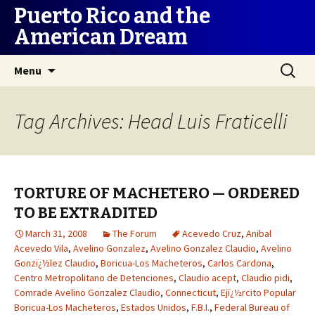
Puerto Rico and the
American Dream
Skip
Search
Menu
to
for:
content
Tag Archives: Head Luis Fraticelli
TORTURE OF MACHETERO — ORDERED
TO BE EXTRADITED
March 31, 2008
The Forum
Acevedo Cruz
,
Anibal
Acevedo Vila
,
Avelino Gonzalez
,
Avelino Gonzalez Claudio
,
Avelino
Gonzï¿½lez Claudio
,
Boricua-Los Macheteros
,
Carlos Cardona
,
Centro Metropolitano de Detenciones
,
Claudio acept
,
Claudio pidi
,
Comrade Avelino Gonzalez Claudio
,
Connecticut
,
Ejï¿½rcito Popular
Boricua-Los Macheteros
,
Estados Unidos
,
F.B.I.
,
Federal Bureau of