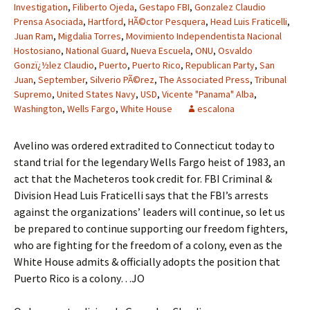
Investigation
,
Filiberto Ojeda
,
Gestapo FBI
,
Gonzalez Claudio
Prensa Asociada
,
Hartford
,
HÃ©ctor Pesquera
,
Head Luis Fraticelli
,
Juan Ram
,
Migdalia Torres
,
Movimiento Independentista Nacional
Hostosiano
,
National Guard
,
Nueva Escuela
,
ONU
,
Osvaldo
Gonzï¿½lez Claudio
,
Puerto
,
Puerto Rico
,
Republican Party
,
San
Juan
,
September
,
Silverio PÃ©rez
,
The Associated Press
,
Tribunal
Supremo
,
United States Navy
,
USD
,
Vicente "Panama" Alba
,
Washington
,
Wells Fargo
,
White House
escalona
Avelino was ordered extradited to Connecticut today to
stand trial for the legendary Wells Fargo heist of 1983, an
act that the Macheteros took credit for. FBI Criminal &
Division Head Luis Fraticelli says that the FBI’s arrests
against the organizations’ leaders will continue, so let us
be prepared to continue supporting our freedom fighters,
who are fighting for the freedom of a colony, even as the
White House admits & officially adopts the position that
Puerto Rico is a colony…JO