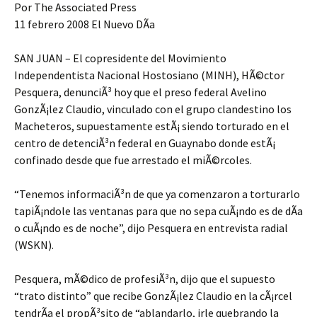
Por The Associated Press
11 febrero 2008 El Nuevo DÃ­a
SAN JUAN – El copresidente del Movimiento
Independentista Nacional Hostosiano (MINH), HÃ©ctor
Pesquera, denunciÃ³ hoy que el preso federal Avelino
GonzÃ¡lez Claudio, vinculado con el grupo clandestino los
Macheteros, supuestamente estÃ¡ siendo torturado en el
centro de detenciÃ³n federal en Guaynabo donde estÃ¡
confinado desde que fue arrestado el miÃ©rcoles.
“Tenemos informaciÃ³n de que ya comenzaron a torturarlo
tapiÃ¡ndole las ventanas para que no sepa cuÃ¡ndo es de dÃ­a
o cuÃ¡ndo es de noche”, dijo Pesquera en entrevista radial
(WSKN).
Pesquera, mÃ©dico de profesiÃ³n, dijo que el supuesto
“trato distinto” que recibe GonzÃ¡lez Claudio en la cÃ¡rcel
tendrÃ­a el propÃ³sito de “ablandarlo, irle quebrando la