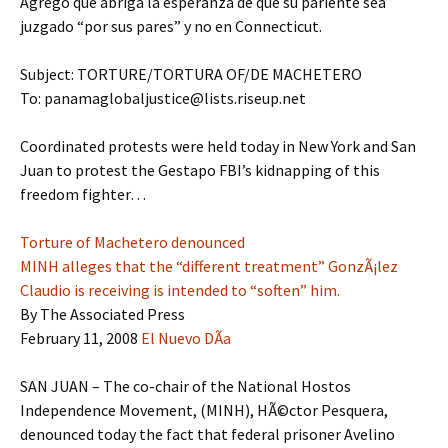
Agregó que abriga la esperanza de que su pariente sea
juzgado “por sus pares” y no en Connecticut.
Subject: TORTURE/TORTURA OF/DE MACHETERO
To: panamaglobaljustice@lists.riseup.net
Coordinated protests were held today in New York and San
Juan to protest the Gestapo FBI’s kidnapping of this
freedom fighter…
Torture of Machetero denounced
MINH alleges that the “different treatment” GonzÃ¡lez
Claudio is receiving is intended to “soften” him.
By The Associated Press
February 11, 2008
El Nuevo DÃ­a
SAN JUAN – The co-chair of the National Hostos
Independence Movement, (MINH), HÃ©ctor Pesquera,
denounced today the fact that federal prisoner Avelino