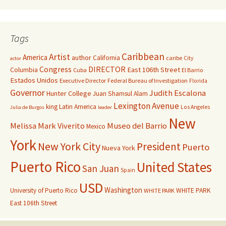
Tags
Caribbean
Artist
America
author
California
caribe
City
actor
Congress
DIRECTOR
East 106th Street
Columbia
Cuba
El Barrio
Estados Unidos
Executive Director
Federal Bureau of Investigation
Florida
Governor
Judith Escalona
Hunter College
Juan Shamsul Alam
Lexington Avenue
king
Latin America
Los Angeles
Julia de Burgos
leader
New
Melissa Mark Viverito
Museo del Barrio
Mexico
York
New York City
President
Puerto
Nueva York
Puerto Rico
United States
San Juan
Spain
USD
Washington
University of Puerto Rico
WHITE PARK
WHITE PARK
East 106th Street