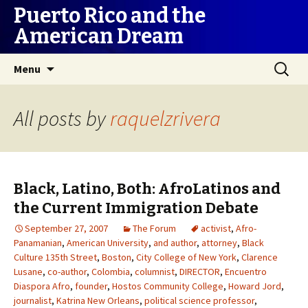
Puerto Rico and the
American Dream
Skip
Search
Menu
to
for:
content
All posts by
raquelzrivera
Black, Latino, Both: AfroLatinos and
the Current Immigration Debate
September 27, 2007
The Forum
activist
,
Afro-
Panamanian
,
American University
,
and author
,
attorney
,
Black
Culture 135th Street
,
Boston
,
City College of New York
,
Clarence
Lusane
,
co-author
,
Colombia
,
columnist
,
DIRECTOR
,
Encuentro
Diaspora Afro
,
founder
,
Hostos Community College
,
Howard Jord
,
journalist
,
Katrina New Orleans
,
political science professor
,