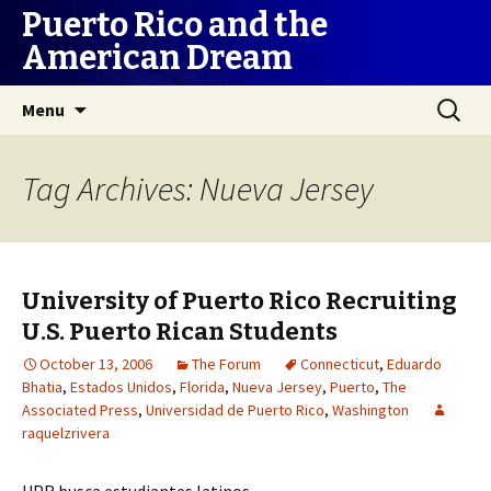
Puerto Rico and the
American Dream
Skip
Search
Menu
to
for:
content
Tag Archives: Nueva Jersey
University of Puerto Rico Recruiting
U.S. Puerto Rican Students
October 13, 2006
The Forum
Connecticut
,
Eduardo
Bhatia
,
Estados Unidos
,
Florida
,
Nueva Jersey
,
Puerto
,
The
Associated Press
,
Universidad de Puerto Rico
,
Washington
raquelzrivera