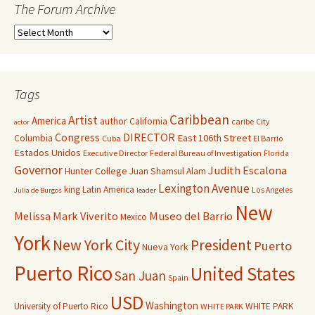
The Forum Archive
Tags
Caribbean
Artist
America
author
California
caribe
City
actor
Congress
DIRECTOR
East 106th Street
Columbia
Cuba
El Barrio
Estados Unidos
Executive Director
Federal Bureau of Investigation
Florida
Governor
Judith Escalona
Hunter College
Juan Shamsul Alam
Lexington Avenue
king
Latin America
Los Angeles
Julia de Burgos
leader
New
Melissa Mark Viverito
Museo del Barrio
Mexico
York
New York City
President
Puerto
Nueva York
Puerto Rico
United States
San Juan
Spain
USD
Washington
University of Puerto Rico
WHITE PARK
WHITE PARK