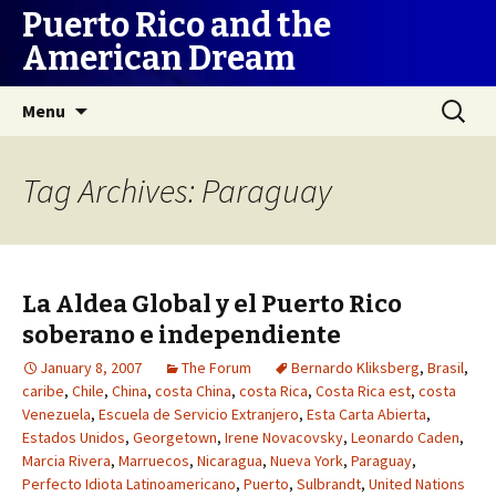
Puerto Rico and the
American Dream
Skip
Search
Menu
to
for:
content
Tag Archives: Paraguay
La Aldea Global y el Puerto Rico
soberano e independiente
January 8, 2007
The Forum
Bernardo Kliksberg
,
Brasil
,
caribe
,
Chile
,
China
,
costa China
,
costa Rica
,
Costa Rica est
,
costa
Venezuela
,
Escuela de Servicio Extranjero
,
Esta Carta Abierta
,
Estados Unidos
,
Georgetown
,
Irene Novacovsky
,
Leonardo Caden
,
Marcia Rivera
,
Marruecos
,
Nicaragua
,
Nueva York
,
Paraguay
,
Perfecto Idiota Latinoamericano
,
Puerto
,
Sulbrandt
,
United Nations