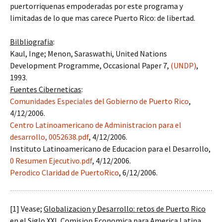
puertorriquenas empoderadas por este programa y
limitadas de lo que mas carece Puerto Rico: de libertad.
Bilbliografia
:
Kaul, Inge; Menon, Saraswathi, United Nations
Development Programme, Occasional Paper 7,
(UNDP)
,
1993.
Fuentes Ciberneticas
:
Comunidades Especiales del Gobierno de Puerto Rico
,
4/12/2006.
Centro Latinoamericano de Administracion para el
desarrollo,
0052638.pdf
, 4/12/2006.
Instituto Latinoamericano de Educacion para el Desarrollo,
0 Resumen Ejecutivo.pdf
, 4/12/2006.
Perodico Claridad de PuertoRico
, 6/12/2006.
[1] Vease;
Globalizacion y Desarrollo: retos de Puerto Rico
en el Siglo XXI
, Comision Economica para America Latina,