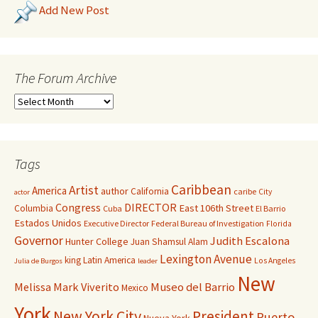
Add New Post
The Forum Archive
Tags
Caribbean
Artist
America
author
California
caribe
City
actor
Congress
DIRECTOR
East 106th Street
Columbia
Cuba
El Barrio
Estados Unidos
Executive Director
Federal Bureau of Investigation
Florida
Governor
Judith Escalona
Hunter College
Juan Shamsul Alam
Lexington Avenue
king
Latin America
Los Angeles
Julia de Burgos
leader
New
Melissa Mark Viverito
Museo del Barrio
Mexico
York
New York City
President
Puerto