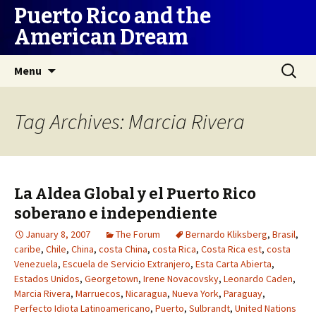
Puerto Rico and the
American Dream
Skip
Search
Menu
to
for:
content
Tag Archives: Marcia Rivera
La Aldea Global y el Puerto Rico
soberano e independiente
January 8, 2007
The Forum
Bernardo Kliksberg
,
Brasil
,
caribe
,
Chile
,
China
,
costa China
,
costa Rica
,
Costa Rica est
,
costa
Venezuela
,
Escuela de Servicio Extranjero
,
Esta Carta Abierta
,
Estados Unidos
,
Georgetown
,
Irene Novacovsky
,
Leonardo Caden
,
Marcia Rivera
,
Marruecos
,
Nicaragua
,
Nueva York
,
Paraguay
,
Perfecto Idiota Latinoamericano
,
Puerto
,
Sulbrandt
,
United Nations