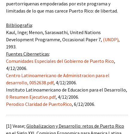
puertorriquenas empoderadas por este programa y
limitadas de lo que mas carece Puerto Rico: de libertad.
Bilbliografia
:
Kaul, Inge; Menon, Saraswathi, United Nations
Development Programme, Occasional Paper 7,
(UNDP)
,
1993.
Fuentes Ciberneticas
:
Comunidades Especiales del Gobierno de Puerto Rico
,
4/12/2006.
Centro Latinoamericano de Administracion para el
desarrollo,
0052638.pdf
, 4/12/2006.
Instituto Latinoamericano de Educacion para el Desarrollo,
0 Resumen Ejecutivo.pdf
, 4/12/2006.
Perodico Claridad de PuertoRico
, 6/12/2006.
[1] Vease;
Globalizacion y Desarrollo: retos de Puerto Rico
en el Siglo XXI
, Comision Economica para America Latina,