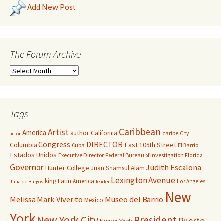
Add New Post
The Forum Archive
Tags
Caribbean
Artist
America
author
California
caribe
City
actor
Congress
DIRECTOR
East 106th Street
Columbia
Cuba
El Barrio
Estados Unidos
Executive Director
Federal Bureau of Investigation
Florida
Governor
Judith Escalona
Hunter College
Juan Shamsul Alam
Lexington Avenue
king
Latin America
Los Angeles
Julia de Burgos
leader
New
Melissa Mark Viverito
Museo del Barrio
Mexico
York
New York City
President
Puerto