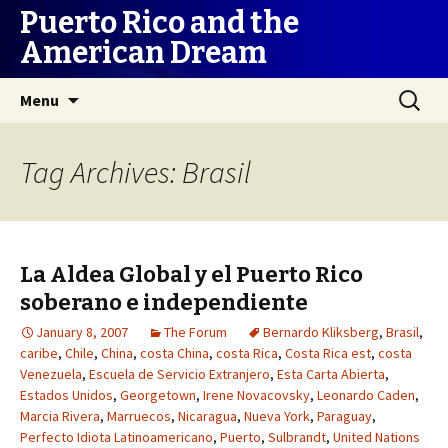
Puerto Rico and the
American Dream
Skip
Search
Menu
to
for:
content
Tag Archives: Brasil
La Aldea Global y el Puerto Rico
soberano e independiente
January 8, 2007
The Forum
Bernardo Kliksberg
,
Brasil
,
caribe
,
Chile
,
China
,
costa China
,
costa Rica
,
Costa Rica est
,
costa
Venezuela
,
Escuela de Servicio Extranjero
,
Esta Carta Abierta
,
Estados Unidos
,
Georgetown
,
Irene Novacovsky
,
Leonardo Caden
,
Marcia Rivera
,
Marruecos
,
Nicaragua
,
Nueva York
,
Paraguay
,
Perfecto Idiota Latinoamericano
,
Puerto
,
Sulbrandt
,
United Nations