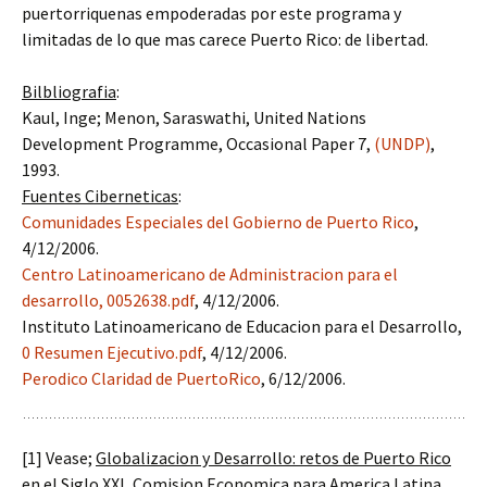
puertorriquenas empoderadas por este programa y
limitadas de lo que mas carece Puerto Rico: de libertad.
Bilbliografia
:
Kaul, Inge; Menon, Saraswathi, United Nations
Development Programme, Occasional Paper 7,
(UNDP)
,
1993.
Fuentes Ciberneticas
:
Comunidades Especiales del Gobierno de Puerto Rico
,
4/12/2006.
Centro Latinoamericano de Administracion para el
desarrollo,
0052638.pdf
, 4/12/2006.
Instituto Latinoamericano de Educacion para el Desarrollo,
0 Resumen Ejecutivo.pdf
, 4/12/2006.
Perodico Claridad de PuertoRico
, 6/12/2006.
[1] Vease;
Globalizacion y Desarrollo: retos de Puerto Rico
en el Siglo XXI
, Comision Economica para America Latina,