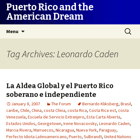
Puerto Rico and the
American Dream
Skip
Search
Menu
to
for:
content
Tag Archives: Leonardo Caden
La Aldea Global y el Puerto Rico
soberano e independiente
January 8, 2007
The Forum
Bernardo Kliksberg
,
Brasil
,
caribe
,
Chile
,
China
,
costa China
,
costa Rica
,
Costa Rica est
,
costa
Venezuela
,
Escuela de Servicio Extranjero
,
Esta Carta Abierta
,
Estados Unidos
,
Georgetown
,
Irene Novacovsky
,
Leonardo Caden
,
Marcia Rivera
,
Marruecos
,
Nicaragua
,
Nueva York
,
Paraguay
,
Perfecto Idiota Latinoamericano
,
Puerto
,
Sulbrandt
,
United Nations