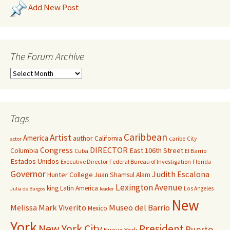
Add New Post
The Forum Archive
Tags
Caribbean
Artist
America
author
California
caribe
City
actor
Congress
DIRECTOR
East 106th Street
Columbia
Cuba
El Barrio
Estados Unidos
Executive Director
Federal Bureau of Investigation
Florida
Governor
Judith Escalona
Hunter College
Juan Shamsul Alam
Lexington Avenue
king
Latin America
Los Angeles
Julia de Burgos
leader
New
Melissa Mark Viverito
Museo del Barrio
Mexico
York
New York City
President
Puerto