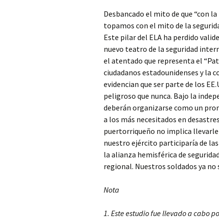
Desbancado el mito de que “con l
topamos con el mito de la segurid
Este pilar del ELA ha perdido valid
nuevo teatro de la seguridad inter
el atentado que representa el “Patr
ciudadanos estadounidenses y la co
evidencian que ser parte de los EE.
peligroso que nunca. Bajo la inde
deberán organizarse como un prom
a los más necesitados en desastres 
puertorriqueño no implica llevarle l
nuestro ejército participaría de las
la alianza hemisférica de segurid
regional. Nuestros soldados ya no 
Nota
1. Este estudio fue llevado a cabo p