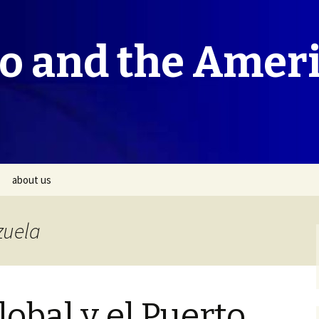
co and the Amer
about us
zuela
lobal y el Puerto