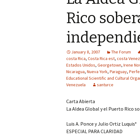
Rico sober
independi
January 8, 2007
The Forum
costa Rica
,
Costa Rica est
,
costa Venez
Estados Unidos
,
Georgetown
,
Irene N
Nicaragua
,
Nueva York
,
Paraguay
,
Perfe
Educational Scientific and Cultural Orga
Venezuela
santurce
Carta Abierta
La Aldea Global y el Puerto Rico 
Luis A. Ponce y Julio Ortiz Luquis*
ESPECIAL PARA CLARIDAD