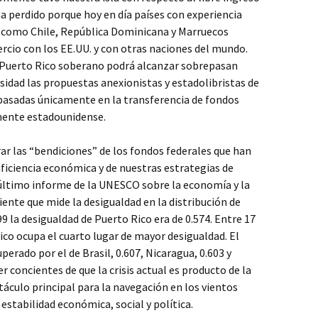
a perdido porque hoy en día países con experiencia
l como Chile, República Dominicana y Marruecos
ercio con los EE.UU. y con otras naciones del mundo.
 Puerto Rico soberano podrá alcanzar sobrepasan
sidad las propuestas anexionistas y estadolibristas de
 basadas únicamente en la transferencia de fondos
mente estadounidense.
r las “bendiciones” de los fondos federales que han
uficiencia económica y de nuestras estrategias de
último informe de la UNESCO sobre la economía y la
iente que mide la desigualdad en la distribución de
99 la desigualdad de Puerto Rico era de 0.574. Entre 17
co ocupa el cuarto lugar de mayor desigualdad. El
superado por el de Brasil, 0.607, Nicaragua, 0.603 y
r concientes de que la crisis actual es producto de la
táculo principal para la navegación en los vientos
 estabilidad económica, social y política.