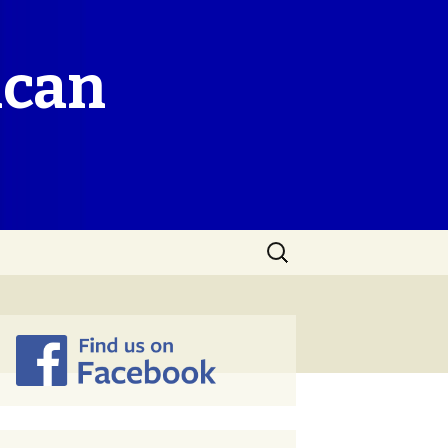
ican
Search
for: