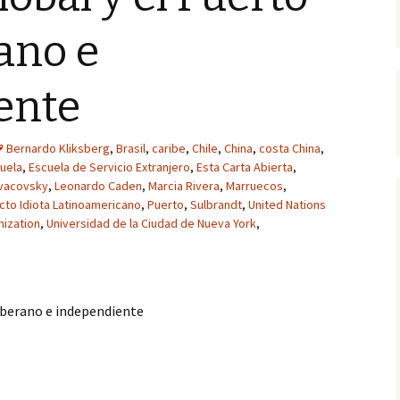
ano e
ente
Bernardo Kliksberg
,
Brasil
,
caribe
,
Chile
,
China
,
costa China
,
uela
,
Escuela de Servicio Extranjero
,
Esta Carta Abierta
,
ovacovsky
,
Leonardo Caden
,
Marcia Rivera
,
Marruecos
,
cto Idiota Latinoamericano
,
Puerto
,
Sulbrandt
,
United Nations
nization
,
Universidad de la Ciudad de Nueva York
,
soberano e independiente