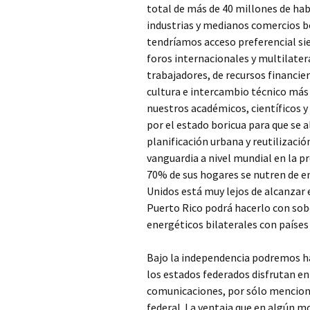
total de más de 40 millones de hab
industrias y medianos comercios b
tendríamos acceso preferencial si
foros internacionales y multilater
trabajadores, de recursos financier
cultura e intercambio técnico más 
nuestros académicos, científicos 
por el estado boricua para que se a
planificación urbana y reutilizació
vanguardia a nivel mundial en la p
70% de sus hogares se nutren de en
Unidos está muy lejos de alcanzar 
Puerto Rico podrá hacerlo con sob
energéticos bilaterales con países
Bajo la independencia podremos hab
los estados federados disfrutan en
comunicaciones, por sólo menciona
federal. La ventaja que en algún m