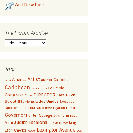
Add New Post
The Forum Archive
Tags
Artist
America
author
California
actor
Caribbean
Columbia
caribe
City
Congress
DIRECTOR
East 106th
Cuba
Street
Estados Unidos
El Barrio
Executive
Director
Federal Bureau of Investigation
Florida
Governor
Hunter College
Juan Shamsul
Judith Escalona
Alam
king
Julia de Burgos
Lexington Avenue
Latin America
Los
leader