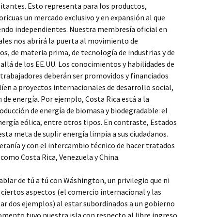
itantes. Esto representa para los productos,
oricuas un mercado exclusivo y en expansión al que
endo independientes. Nuestra membresía oficial en
ales nos abrirá la puerta al movimiento de
os, de materia prima, de tecnología de industrias y de
allá de los EE.UU. Los conocimientos y habilidades de
y trabajadores deberán ser promovidos y financiados
líen a proyectos internacionales de desarrollo social,
n de energía. Por ejemplo, Costa Rica está a la
roducción de energía de biomasa y biodegradable: el
ergía eólica, entre otros tipos. En contraste, Estados
esta meta de suplir energía limpia a sus ciudadanos.
eranía y con el intercambio técnico de hacer tratados
 como Costa Rica, Venezuela y China.
lar de tú a tú con Wáshington, un privilegio que ni
 ciertos aspectos (el comercio internacional y las
r dos ejemplos) al estar subordinados a un gobierno
omento tuvo nuestra isla con respecto al libre ingreso