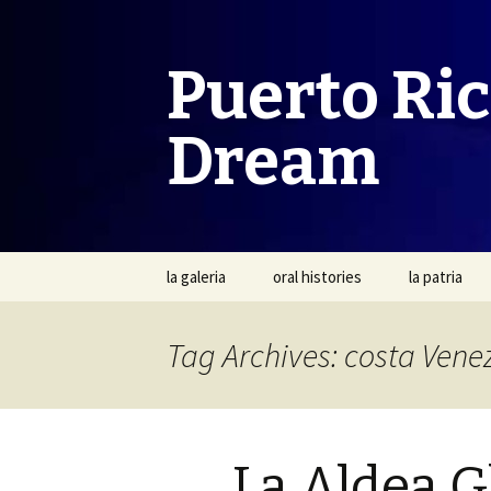
Puerto Ri
Dream
Skip
la galeria
oral histories
la patria
to
content
Tag Archives: costa Vene
La Aldea G