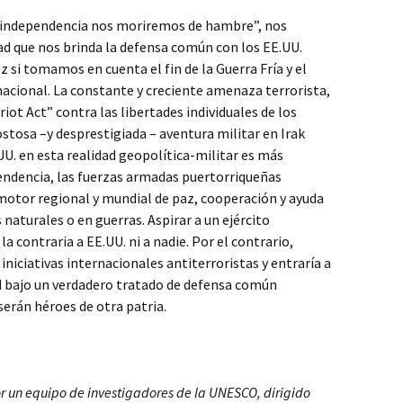
a independencia nos moriremos de hambre”, nos
ad que nos brinda la defensa común con los EE.UU.
ez si tomamos en cuenta el fin de la Guerra Fría y el
nacional. La constante y creciente amenaza terrorista,
iot Act” contra las libertades individuales de los
stosa –y desprestigiada – aventura militar en Irak
UU. en esta realidad geopolítica-militar es más
pendencia, las fuerzas armadas puertorriqueñas
otor regional y mundial de paz, cooperación y ayuda
naturales o en guerras. Aspirar a un ejército
a contraria a EE.UU. ni a nadie. Por el contrario,
 iniciativas internacionales antiterroristas y entraría a
ad bajo un verdadero tratado de defensa común
serán héroes de otra patria.
or un equipo de investigadores de la UNESCO, dirigido