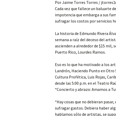
Por Jaime Torres Torres / jtorre
Cada vez que fallece un baluarte de 
impotencia que embarga a sus famil
sufragar los costos por servicios h
La historia de Edmundo Rivera Álva
semana a raíz del deceso del artis
ascienden a alrededor de $15 mil, s
Puerto Rico, Lourdes Ramos.
Eso es lo que ha motivado a los ar
Landrón, Haciendo Punto en Otro So
Cultura Profética, Luis Rojas, Car
desde las 5:00 p.m. en el Teatro Ra
“Concierto y abrazo: Amamos a Tuf
“Hay cosas que no debieran pasar, 
sufragar gastos. Debiera haber alg
hablamos sólo de artistas, se supo