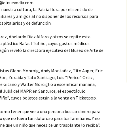
s1@elnuevodia.com
nuestra cultura, la Patria llora por el sentido de
iares y amigos al no disponer de los recursos para
ospitalarios y de defunción.
rez, Abelardo Díaz Alfaro y otros se repite esta
ta plástico Rafael Tufiño, cuyos gastos médicos
egún reveló la directora ejecutiva del Museo de Arte de
tistas Glenn Monroig, Andy Montañez, Tito Auger, Eric
n, Zoraida y Tato Santiago, Luis “Perico” Ortiz,
ibe Gitano y Walter Morciglio a escenificar mañana,
úl Juliá del MAPR en Santurce, el espectáculo
iño”, cuyos boletos están a la venta en Ticketpop.
como tener que ver a una persona buscar dinero para
o que no fuera tan doloroso para los familiares. Y no
ne que un niño que necesite un trasplante lo reciba”,