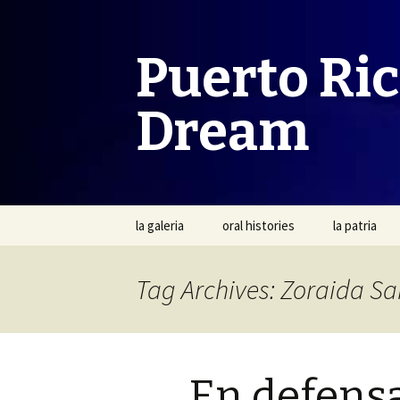
Puerto Ri
Dream
Skip
la galeria
oral histories
la patria
to
content
Tag Archives: Zoraida S
En defensa