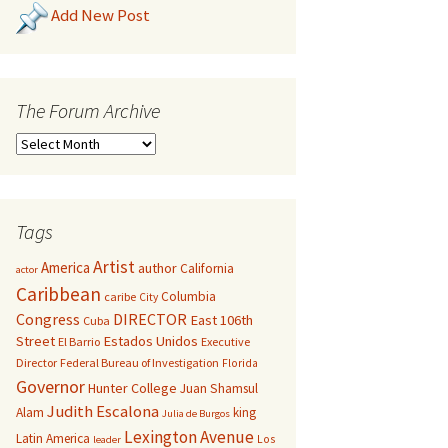
Add New Post
The Forum Archive
Tags
Artist
America
author
California
actor
Caribbean
Columbia
caribe
City
Congress
DIRECTOR
East 106th
Cuba
Street
Estados Unidos
El Barrio
Executive
Director
Federal Bureau of Investigation
Florida
Governor
Hunter College
Juan Shamsul
Judith Escalona
Alam
king
Julia de Burgos
Lexington Avenue
Latin America
Los
leader