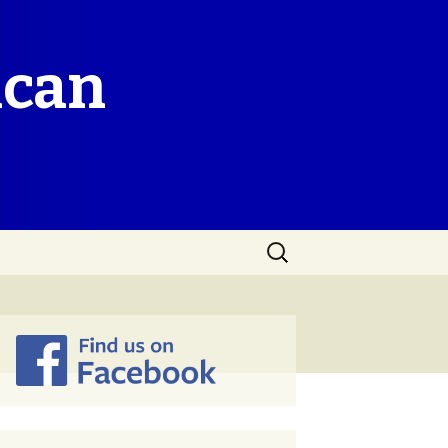
ican
Search
for: