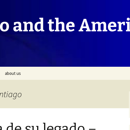
co and the Amer
about us
antiago
 de su legado –