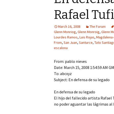
Rafael Tuf
March 16, 2008
The Forum
Glenn Monriog
,
Glenn Monroig
,
Glenn M
Lourdes Ramos
,
Luis Rojas
,
Magdalena 
From
,
San Juan
,
Santurce
,
Tato Santiag
escalona
From: pablo nieves
Date: March 15, 2008 1:54:59 AM G
To: abcxyz
Subject: En defensa de su legado
En defensa de su legado
El hijo del fallecido artista Rafae
no poder aguantar las lágrimas al 