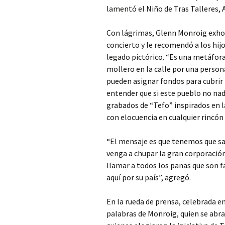
lamentó el Niño de Tras Talleres,
Con lágrimas, Glenn Monroig exhort
concierto y le recomendó a los hijo
legado pictórico. “Es una metáfor
mollero en la calle por una person
pueden asignar fondos para cubrir
entender que si este pueblo no nad
grabados de “Tefo” inspirados en l
con elocuencia en cualquier rincón
“El mensaje es que tenemos que sal
venga a chupar la gran corporació
llamar a todos los panas que son f
aquí por su país”, agregó.
En la rueda de prensa, celebrada e
palabras de Monroig, quien se abrazó