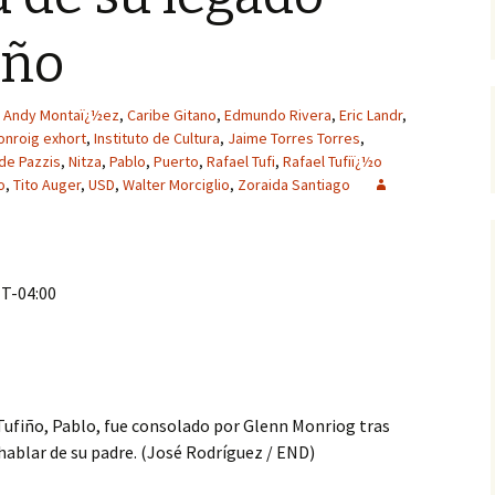
iño
Andy Montaï¿½ez
,
Caribe Gitano
,
Edmundo Rivera
,
Eric Landr
,
onroig exhort
,
Instituto de Cultura
,
Jaime Torres Torres
,
de Pazzis
,
Nitza
,
Pablo
,
Puerto
,
Rafael Tufi
,
Rafael Tufiï¿½o
o
,
Tito Auger
,
USD
,
Walter Morciglio
,
Zoraida Santiago
MT-04:00
l Tufiño, Pablo, fue consolado por Glenn Monriog tras
hablar de su padre. (José Rodríguez / END)