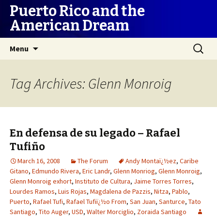
Puerto Rico and the
American Dream
Skip
Search
Menu
to
for:
content
Tag Archives: Glenn Monroig
En defensa de su legado – Rafael
Tufiño
March 16, 2008
The Forum
Andy Montaï¿½ez
,
Caribe
Gitano
,
Edmundo Rivera
,
Eric Landr
,
Glenn Monriog
,
Glenn Monroig
,
Glenn Monroig exhort
,
Instituto de Cultura
,
Jaime Torres Torres
,
Lourdes Ramos
,
Luis Rojas
,
Magdalena de Pazzis
,
Nitza
,
Pablo
,
Puerto
,
Rafael Tufi
,
Rafael Tufiï¿½o From
,
San Juan
,
Santurce
,
Tato
Santiago
,
Tito Auger
,
USD
,
Walter Morciglio
,
Zoraida Santiago