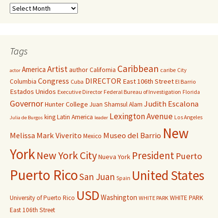
Tags
Caribbean
Artist
America
author
California
caribe
City
actor
Congress
DIRECTOR
East 106th Street
Columbia
Cuba
El Barrio
Estados Unidos
Executive Director
Federal Bureau of Investigation
Florida
Governor
Judith Escalona
Hunter College
Juan Shamsul Alam
Lexington Avenue
king
Latin America
Los Angeles
Julia de Burgos
leader
New
Melissa Mark Viverito
Museo del Barrio
Mexico
York
New York City
President
Puerto
Nueva York
Puerto Rico
United States
San Juan
Spain
USD
Washington
University of Puerto Rico
WHITE PARK
WHITE PARK
East 106th Street