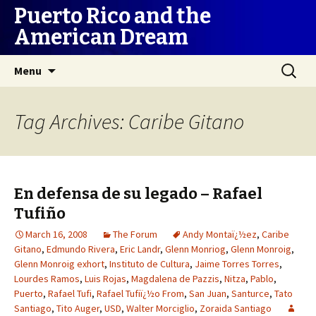
Puerto Rico and the
American Dream
Skip
Search
Menu
to
for:
content
Tag Archives: Caribe Gitano
En defensa de su legado – Rafael
Tufiño
March 16, 2008
The Forum
Andy Montaï¿½ez
,
Caribe
Gitano
,
Edmundo Rivera
,
Eric Landr
,
Glenn Monriog
,
Glenn Monroig
,
Glenn Monroig exhort
,
Instituto de Cultura
,
Jaime Torres Torres
,
Lourdes Ramos
,
Luis Rojas
,
Magdalena de Pazzis
,
Nitza
,
Pablo
,
Puerto
,
Rafael Tufi
,
Rafael Tufiï¿½o From
,
San Juan
,
Santurce
,
Tato
Santiago
,
Tito Auger
,
USD
,
Walter Morciglio
,
Zoraida Santiago