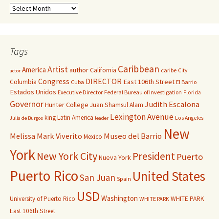
Tags
Caribbean
Artist
America
author
California
caribe
City
actor
Congress
DIRECTOR
East 106th Street
Columbia
Cuba
El Barrio
Estados Unidos
Executive Director
Federal Bureau of Investigation
Florida
Governor
Judith Escalona
Hunter College
Juan Shamsul Alam
Lexington Avenue
king
Latin America
Los Angeles
Julia de Burgos
leader
New
Melissa Mark Viverito
Museo del Barrio
Mexico
York
New York City
President
Puerto
Nueva York
Puerto Rico
United States
San Juan
Spain
USD
Washington
University of Puerto Rico
WHITE PARK
WHITE PARK
East 106th Street