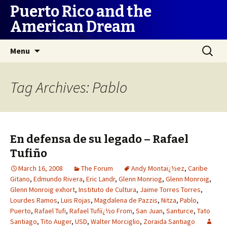
Puerto Rico and the
American Dream
Skip
Search
Menu
to
for:
content
Tag Archives: Pablo
En defensa de su legado – Rafael
Tufiño
March 16, 2008
The Forum
Andy Montaï¿½ez
,
Caribe
Gitano
,
Edmundo Rivera
,
Eric Landr
,
Glenn Monriog
,
Glenn Monroig
,
Glenn Monroig exhort
,
Instituto de Cultura
,
Jaime Torres Torres
,
Lourdes Ramos
,
Luis Rojas
,
Magdalena de Pazzis
,
Nitza
,
Pablo
,
Puerto
,
Rafael Tufi
,
Rafael Tufiï¿½o From
,
San Juan
,
Santurce
,
Tato
Santiago
,
Tito Auger
,
USD
,
Walter Morciglio
,
Zoraida Santiago