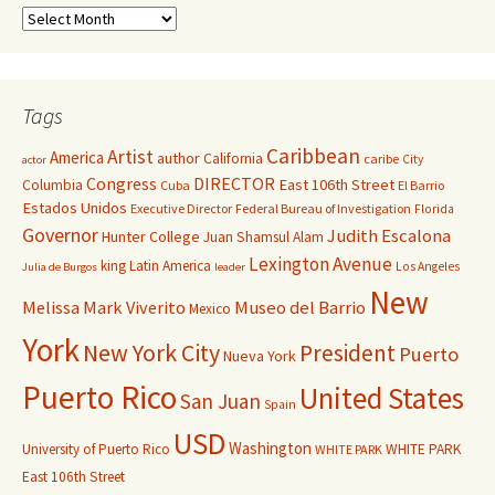
Tags
Caribbean
Artist
America
author
California
caribe
City
actor
Congress
DIRECTOR
East 106th Street
Columbia
Cuba
El Barrio
Estados Unidos
Executive Director
Federal Bureau of Investigation
Florida
Governor
Judith Escalona
Hunter College
Juan Shamsul Alam
Lexington Avenue
king
Latin America
Los Angeles
Julia de Burgos
leader
New
Melissa Mark Viverito
Museo del Barrio
Mexico
York
New York City
President
Puerto
Nueva York
Puerto Rico
United States
San Juan
Spain
USD
Washington
University of Puerto Rico
WHITE PARK
WHITE PARK
East 106th Street