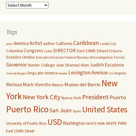
Tags
Caribbean
Artist
America
author
California
caribe
City
actor
Congress
DIRECTOR
East 106th Street
Columbia
Cuba
El Barrio
Estados Unidos
Executive Director
Federal Bureau of Investigation
Florida
Governor
Judith Escalona
Hunter College
Juan Shamsul Alam
Lexington Avenue
king
Latin America
Los Angeles
Julia de Burgos
leader
New
Melissa Mark Viverito
Museo del Barrio
Mexico
York
New York City
President
Puerto
Nueva York
Puerto Rico
United States
San Juan
Spain
USD
Washington
University of Puerto Rico
WHITE PARK
WHITE PARK
East 106th Street