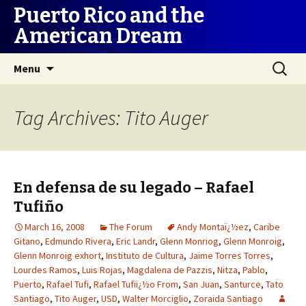
Puerto Rico and the
American Dream
Skip
Search
Menu
to
for:
content
Tag Archives: Tito Auger
En defensa de su legado – Rafael
Tufiño
March 16, 2008
The Forum
Andy Montaï¿½ez
,
Caribe
Gitano
,
Edmundo Rivera
,
Eric Landr
,
Glenn Monriog
,
Glenn Monroig
,
Glenn Monroig exhort
,
Instituto de Cultura
,
Jaime Torres Torres
,
Lourdes Ramos
,
Luis Rojas
,
Magdalena de Pazzis
,
Nitza
,
Pablo
,
Puerto
,
Rafael Tufi
,
Rafael Tufiï¿½o From
,
San Juan
,
Santurce
,
Tato
Santiago
,
Tito Auger
,
USD
,
Walter Morciglio
,
Zoraida Santiago