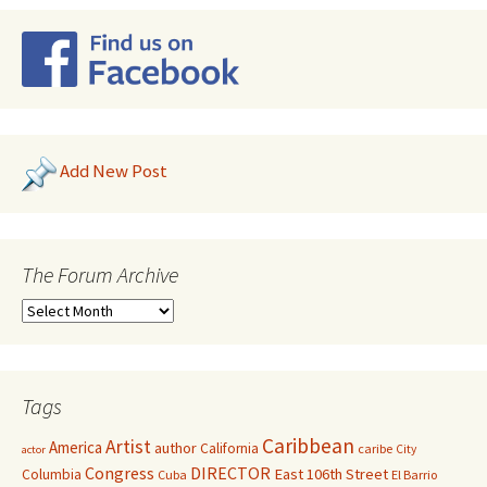
Add New Post
The Forum Archive
Tags
Caribbean
Artist
America
author
California
caribe
City
actor
Congress
DIRECTOR
East 106th Street
Columbia
Cuba
El Barrio