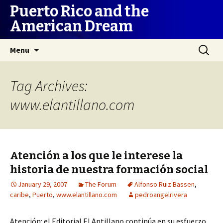
Puerto Rico and the
American Dream
Skip
Search
Menu
to
for:
content
Tag Archives:
www.elantillano.com
Atención a los que le interese la
historia de nuestra formación social
January 29, 2007
The Forum
Alfonso Ruiz Bassen
,
caribe
,
Puerto
,
www.elantillano.com
pedroangelrivera
Atención: el Editorial El Antillano continúa en su esfuerzo