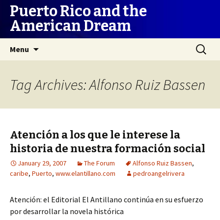
Puerto Rico and the
American Dream
Skip
Search
Menu
to
for:
content
Tag Archives: Alfonso Ruiz Bassen
Atención a los que le interese la
historia de nuestra formación social
January 29, 2007
The Forum
Alfonso Ruiz Bassen
,
caribe
,
Puerto
,
www.elantillano.com
pedroangelrivera
Atención: el Editorial El Antillano continúa en su esfuerzo
por desarrollar la novela histórica