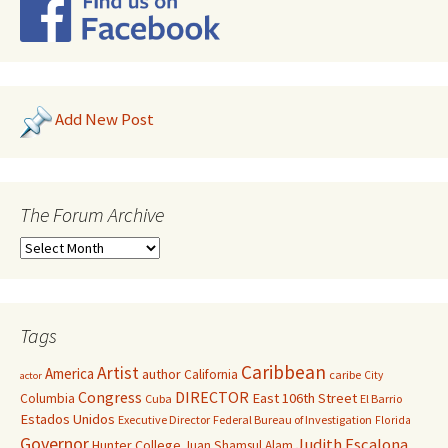
Add New Post
The Forum Archive
Tags
Caribbean
Artist
America
author
California
caribe
City
actor
Congress
DIRECTOR
East 106th Street
Columbia
Cuba
El Barrio
Estados Unidos
Executive Director
Federal Bureau of Investigation
Florida
Governor
Judith Escalona
Hunter College
Juan Shamsul Alam