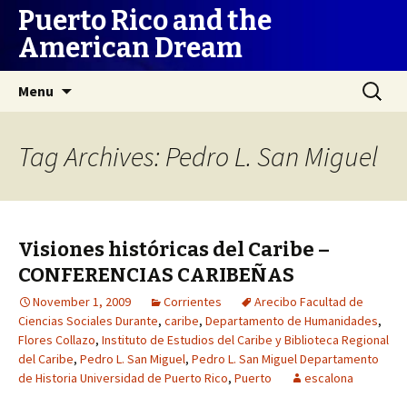
Puerto Rico and the
American Dream
Skip
Search
Menu
to
for:
content
Tag Archives: Pedro L. San Miguel
Visiones históricas del Caribe –
CONFERENCIAS CARIBEÑAS
November 1, 2009
Corrientes
Arecibo Facultad de
Ciencias Sociales Durante
,
caribe
,
Departamento de Humanidades
,
Flores Collazo
,
Instituto de Estudios del Caribe y Biblioteca Regional
del Caribe
,
Pedro L. San Miguel
,
Pedro L. San Miguel Departamento
de Historia Universidad de Puerto Rico
,
Puerto
escalona