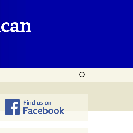
ican
Search
for: