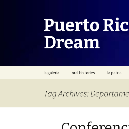
Puerto Ri
Dream
Skip
la galeria
oral histories
la patria
to
content
Tag Archives: Departam
Conferenci