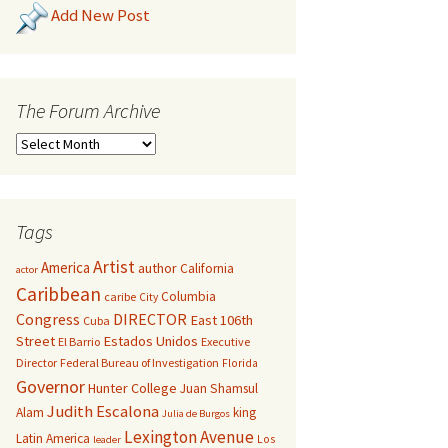
Add New Post
The Forum Archive
Tags
Artist
America
author
California
actor
Caribbean
Columbia
caribe
City
Congress
DIRECTOR
East 106th
Cuba
Street
Estados Unidos
El Barrio
Executive
Director
Federal Bureau of Investigation
Florida
Governor
Hunter College
Juan Shamsul
Judith Escalona
Alam
king
Julia de Burgos
Lexington Avenue
Latin America
Los
leader