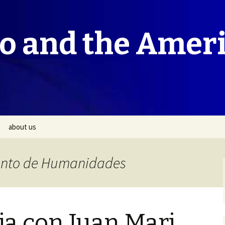
co and the Amer
about us
ento de Humanidades
a con Juan Mari