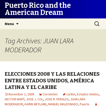
Puerto Rico and the
American Dream
Skip
Search
Menu
to
for:
content
Tag Archives: JUAN LARA
MODERADOR
ELECCIONES 2008 Y LAS RELACIONES
ENTRE ESTADOS UNIDOS, AMÉRICA
LATINA Y EL CARIBE
November 1, 2009
Corrientes
caribe
,
Estados Unidos
,
HECTOR MART
,
JOSE J. COL
,
JOSE R. PERALES
,
JUAN LARA
MODERADOR
,
KARIN WEYLAND
,
MANUEL MALDONADO
,
Puerto