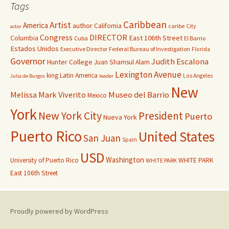
Tags
Caribbean
Artist
America
author
California
caribe
City
actor
Congress
DIRECTOR
East 106th Street
Columbia
Cuba
El Barrio
Estados Unidos
Executive Director
Federal Bureau of Investigation
Florida
Governor
Judith Escalona
Hunter College
Juan Shamsul Alam
Lexington Avenue
king
Latin America
Los Angeles
Julia de Burgos
leader
New
Melissa Mark Viverito
Museo del Barrio
Mexico
York
New York City
President
Puerto
Nueva York
Puerto Rico
United States
San Juan
Spain
USD
Washington
University of Puerto Rico
WHITE PARK
WHITE PARK
East 106th Street
Proudly powered by WordPress