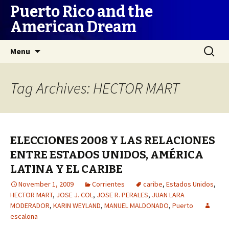
Puerto Rico and the
American Dream
Skip
Search
Menu
to
for:
content
Tag Archives: HECTOR MART
ELECCIONES 2008 Y LAS RELACIONES
ENTRE ESTADOS UNIDOS, AMÉRICA
LATINA Y EL CARIBE
November 1, 2009
Corrientes
caribe
,
Estados Unidos
,
HECTOR MART
,
JOSE J. COL
,
JOSE R. PERALES
,
JUAN LARA
MODERADOR
,
KARIN WEYLAND
,
MANUEL MALDONADO
,
Puerto
escalona