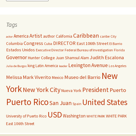
Tags
Caribbean
Artist
America
author
California
caribe
City
actor
Congress
DIRECTOR
East 106th Street
Columbia
Cuba
El Barrio
Estados Unidos
Executive Director
Federal Bureau of Investigation
Florida
Governor
Judith Escalona
Hunter College
Juan Shamsul Alam
Lexington Avenue
king
Latin America
Los Angeles
Julia de Burgos
leader
New
Melissa Mark Viverito
Museo del Barrio
Mexico
York
New York City
President
Puerto
Nueva York
Puerto Rico
United States
San Juan
Spain
USD
Washington
University of Puerto Rico
WHITE PARK
WHITE PARK
East 106th Street