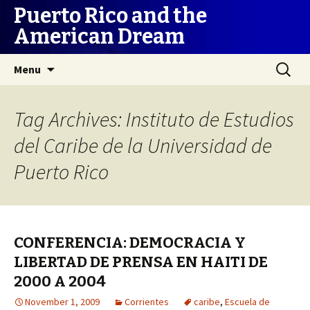
Puerto Rico and the
American Dream
Skip
Search
Menu
to
for:
content
Tag Archives: Instituto de Estudios
del Caribe de la Universidad de
Puerto Rico
CONFERENCIA: DEMOCRACIA Y
LIBERTAD DE PRENSA EN HAITI DE
2000 A 2004
November 1, 2009
Corrientes
caribe
,
Escuela de