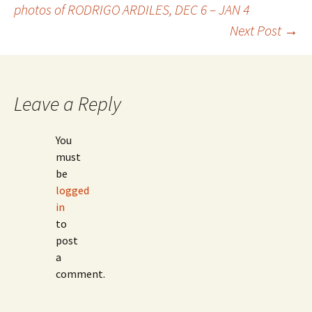
photos of RODRIGO ARDILES, DEC 6 – JAN 4
Post
Next Post
→
navigation
Leave a Reply
You
must
be
logged
in
to
post
a
comment.