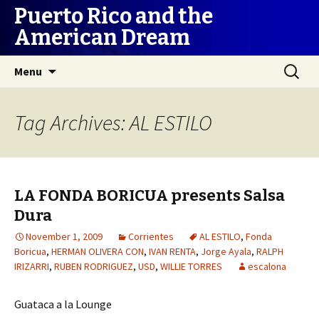
Puerto Rico and the
American Dream
Skip
Search
Menu
to
for:
content
Tag Archives: AL ESTILO
LA FONDA BORICUA presents Salsa
Dura
November 1, 2009
Corrientes
AL ESTILO
,
Fonda
Boricua
,
HERMAN OLIVERA CON
,
IVAN RENTA
,
Jorge Ayala
,
RALPH
IRIZARRI
,
RUBEN RODRIGUEZ
,
USD
,
WILLIE TORRES
escalona
Guataca a la Lounge