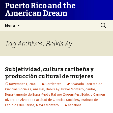
Puerto Rico and the
American Dream
Skip
Search
Menu
to
for:
content
Tag Archives: Belkis Ay
Subjetividad, cultura caribeña y
producción cultural de mujeres
November 1, 2009
Corrientes
Alvarado Facultad de
Ciencias Sociales
,
Ana Bel
,
Belkis Ay
,
Bravo Montero
,
caribe
,
Departamento de Espaï¿½ol e Italiano Queenï¿½s
,
Edificio Carmen
Rivera de Alvarado Facultad de Ciencias Sociales
,
Instituto de
Estudios del Caribe
,
Mayra Montero
escalona